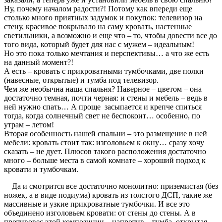
Ну, почему началом радости?! Потому как впереди еще
столько много приятных задумок и покупок: телевизор на
стену, красивое покрывало на саму кровать, настенные
светильники, а возможно и еще что – то, чтобы довести все до
того вида, который будет для нас с мужем – идеальным!
Но это пока только мечтания и перспективы… а что же есть
на данный момент?!
А есть – кровать с прикроватными тумбочками, две полки
(навесные, открытые) и тумба под телевизор.
Чем же необычна наша спальня? Наверное – цветом – она
достаточно темная, почти черная: и стены и мебель – ведь в
ней нужно спать… А проще засыпается и крепче спиться
тогда, когда солнечный свет не беспокоит… особенно, по
утрам – летом!
Вторая особенность нашей спальни – это размещение в ней
мебели: кровать стоит так: изголовьем к окну… сразу хочу
сказать – не дует. Плюсов такого расположения достаточно
много – больше места в самой комнате – хороший подход к
кровати и тумбочкам.
Да и смотрится все дос
таточно монолитно: приземистая (без
ножек, а в виде подиума) кровать из толстого ДСП, такие же
массивные и узкие прикроватные тумбочки. И все это
объединено изголовьем кровати: от стены до стены. А в
противовес этой композиции – напротив – тумба, открытая,