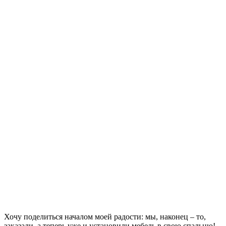
Хочу поделиться началом моей радости: мы, наконец – то,
заказали, а теперь уже и установили мебель в свою спальню!