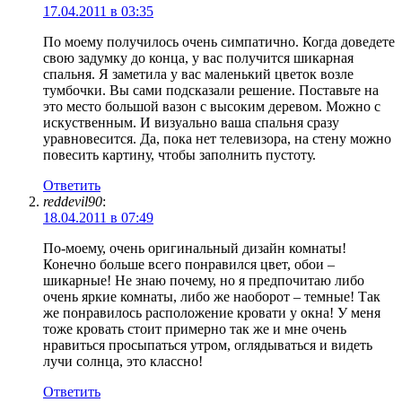
17.04.2011 в 03:35
По моему получилось очень симпатично. Когда доведете
свою задумку до конца, у вас получится шикарная
спальня. Я заметила у вас маленький цветок возле
тумбочки. Вы сами подсказали решение. Поставьте на
это место большой вазон с высоким деревом. Можно с
искуственным. И визуально ваша спальня сразу
уравновесится. Да, пока нет телевизора, на стену можно
повесить картину, чтобы заполнить пустоту.
Ответить
reddevil90
:
18.04.2011 в 07:49
По-моему, очень оригинальный дизайн комнаты!
Конечно больше всего понравился цвет, обои –
шикарные! Не знаю почему, но я предпочитаю либо
очень яркие комнаты, либо же наоборот – темные! Так
же понравилось расположение кровати у окна! У меня
тоже кровать стоит примерно так же и мне очень
нравиться просыпаться утром, оглядываться и видеть
лучи солнца, это классно!
Ответить