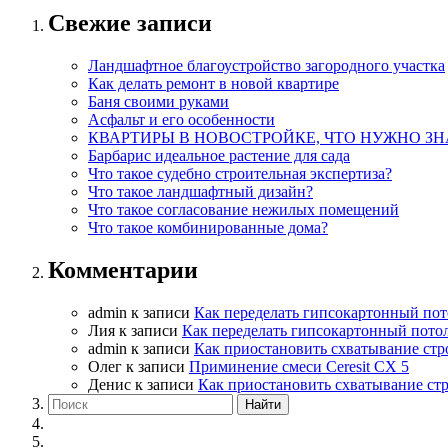
Свежие записи
Ландшафтное благоустройство загородного участка
Как делать ремонт в новой квартире
Баня своими руками
Асфальт и его особенности
КВАРТИРЫ В НОВОСТРОЙКЕ, ЧТО НУЖНО ЗН
Барбарис идеальное растение для сада
Что такое судебно строительная экспертиза?
Что такое ландшафтный дизайн?
Что такое согласование нежилых помещений
Что такое комбинированные дома?
Комментарии
admin
к записи
Как переделать гипсокартонный пот
Лия
к записи
Как переделать гипсокартонный пото
admin
к записи
Как приостановить схватывание стр
Олег
к записи
Приминение смеси Ceresit СХ 5
Денис
к записи
Как приостановить схватывание ст