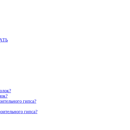
АТЬ
олок?
лок?
оительного гипса?
роительного гипса?