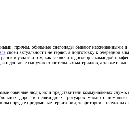
жными, причём, обильные снегопады бывают неожиданными и ч
ега
своей актуальности не теряет, а подготовку к очередной зим
анс» и узнать о том, как заключить договор с командой професс
, и о доставке сыпучих строительных материалов, а также о вы
самые обычные люди, но и представители коммунальных служб, 
мобильных дорог и пешеходных тротуаров можно с помощью 
лном порядке придомовые территории, территории коттеджных по