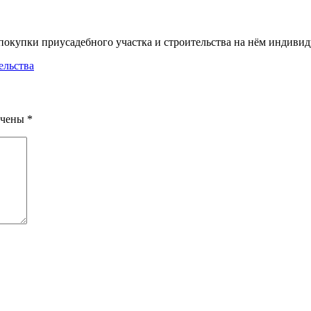
окупки приусадебного участка и строительства на нём индивид
ельства
ечены
*