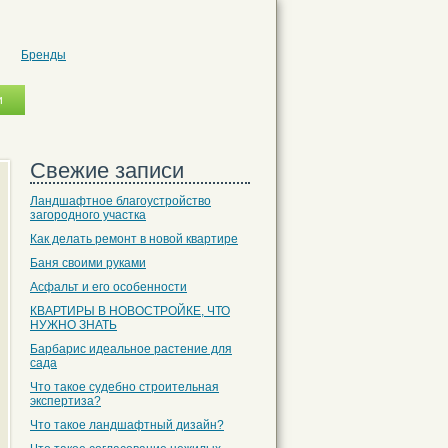
Бренды
Свежие записи
Ландшафтное благоустройство
загородного участка
Как делать ремонт в новой квартире
Баня своими руками
Асфальт и его особенности
КВАРТИРЫ В НОВОСТРОЙКЕ, ЧТО
НУЖНО ЗНАТЬ
Барбарис идеальное растение для
сада
Что такое судебно строительная
экспертиза?
Что такое ландшафтный дизайн?