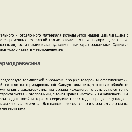
тельного и отделочного материала используется нашей цивилизацией с
ие современных технологий только сейчас нам начало дарит деревянные
венными, техническими и эксплуатационными характеристиками. Одним из
ов можно назвать – термодревесину.
 термодревесина
подвергнута термической обработки, процесс которой многоступенчатый,
й называется термодревесиной. Следует заметить, что после обработки
ожительные характеристики материала исходного, то есть остался точно
троительства и экологичным, с точки зрения чистоты и безопасности. Не
оизводить такой материал в середине 1990-х годов, правда не у нас, а в
нь активно используется. Для нашего, отечественного строительного рынка
 четверть века.