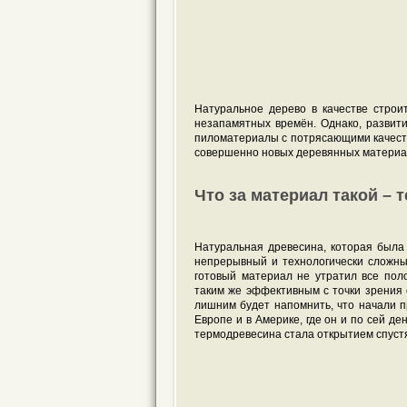
Натуральное дерево в качестве строи
незапамятных времён. Однако, развит
пиломатериалы с потрясающими качест
совершенно новых деревянных материал
Что за материал такой –
Натуральная древесина, которая была 
непрерывный и технологически сложны
готовый материал не утратил все пол
таким же эффективным с точки зрения с
лишним будет напомнить, что начали пр
Европе и в Америке, где он и по сей де
термодревесина стала открытием спустя