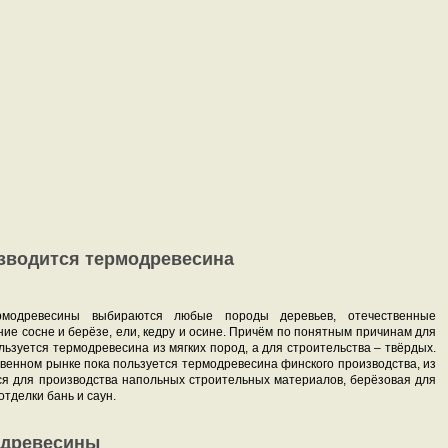
зводится термодревесина
рмодревесины выбираются любые породы деревьев, отечественные
е сосне и берёзе, ели, кедру и осине. Причём по понятным причинам для
льзуется термодревесина из мягких пород, а для строительства – твёрдых.
венном рынке пока пользуется термодревесина финского производства, из
ся для производства напольных строительных материалов, берёзовая для
тделки бань и саун.
 древесины