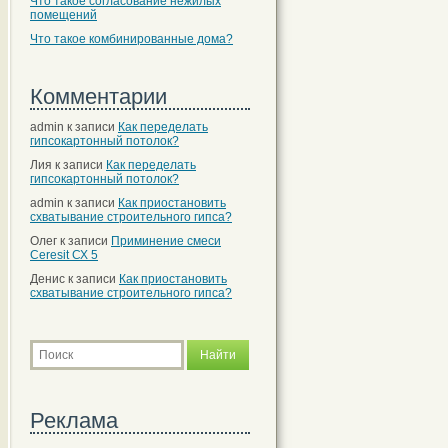
Что такое согласование нежилых
помещений
Что такое комбинированные дома?
Комментарии
admin
к записи
Как переделать
гипсокартонный потолок?
Лия
к записи
Как переделать
гипсокартонный потолок?
admin
к записи
Как приостановить
схватывание строительного гипса?
Олег
к записи
Приминение смеси
Ceresit СХ 5
Денис
к записи
Как приостановить
схватывание строительного гипса?
Реклама