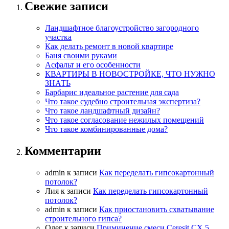
Свежие записи
Ландшафтное благоустройство загородного
участка
Как делать ремонт в новой квартире
Баня своими руками
Асфальт и его особенности
КВАРТИРЫ В НОВОСТРОЙКЕ, ЧТО НУЖНО
ЗНАТЬ
Барбарис идеальное растение для сада
Что такое судебно строительная экспертиза?
Что такое ландшафтный дизайн?
Что такое согласование нежилых помещений
Что такое комбинированные дома?
Комментарии
admin
к записи
Как переделать гипсокартонный
потолок?
Лия
к записи
Как переделать гипсокартонный
потолок?
admin
к записи
Как приостановить схватывание
строительного гипса?
Олег
к записи
Приминение смеси Ceresit СХ 5