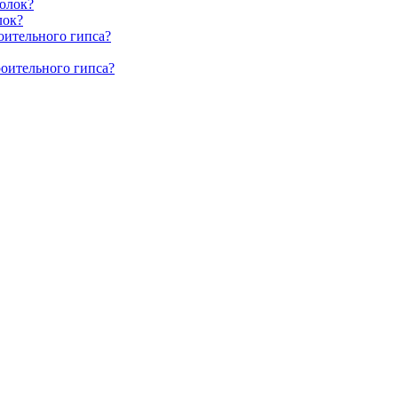
олок?
лок?
оительного гипса?
роительного гипса?