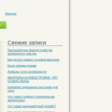
Бренды
Свежие записи
Ландшафтное благоустройство
загородного участка
Как делать ремонт в новой квартире
Баня своими руками
Асфальт и его особенности
КВАРТИРЫ В НОВОСТРОЙКЕ, ЧТО
НУЖНО ЗНАТЬ
Барбарис идеальное растение для
сада
Что такое судебно строительная
экспертиза?
Что такое ландшафтный дизайн?