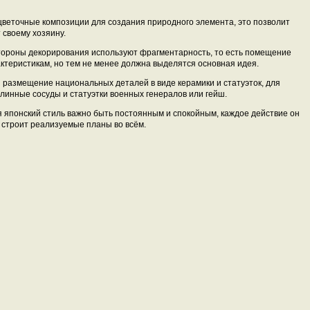
цветочные композиции для создания природного элемента, это позволит
 своему хозяину.
стороны декорирования используют фрагментарность, то есть помещение
ктеристикам, но тем не менее должна выделятся основная идея.
 размещение национальных деталей в виде керамики и статуэток, для
линные сосуды и статуэтки военных генералов или гейш.
я японский стиль важно быть постоянным и спокойным, каждое действие он
 строит реализуемые планы во всём.