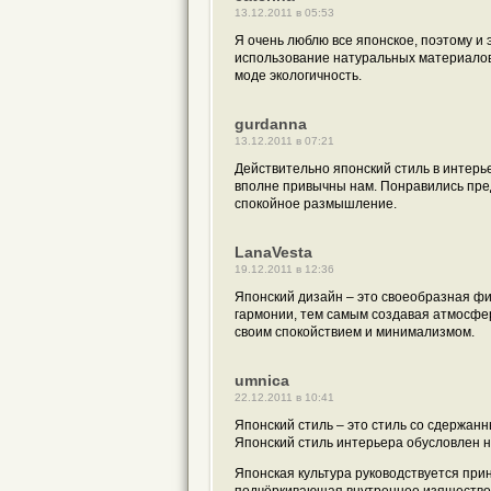
13.12.2011 в 05:53
Я очень люблю все японское, поэтому и 
использование натуральных материалов.
моде экологичность.
gurdanna
13.12.2011 в 07:21
Действительно японский стиль в интерь
вполне привычны нам. Понравились пре
спокойное размышление.
LanaVesta
19.12.2011 в 12:36
Японский дизайн – это своеобразная фи
гармонии, тем самым создавая атмосфе
своим спокойствием и минимализмом.
umnica
22.12.2011 в 10:41
Японский стиль – это стиль со сдержа
Японский стиль интерьера обусловлен 
Японская культура руководствуется при