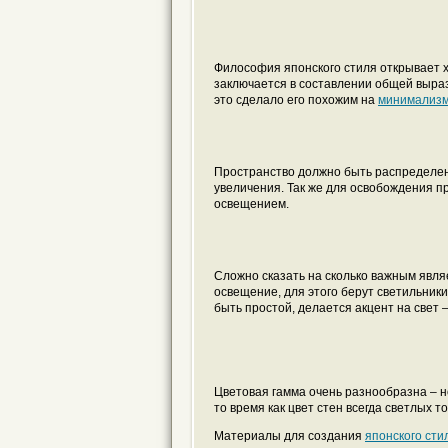
Философия японского стиля открывает 
заключается в составлении общей выраз
это сделало его похожим на
минимализ
Пространство должно быть распределено
увеличения. Так же для освобождения п
освещением.
Сложно сказать на сколько важным являе
освещение, для этого берут светильни
быть простой, делается акцент на свет 
Цветовая гамма очень разнообразна – н
то время как цвет стен всегда светлых т
Материалы для создания
японского сти