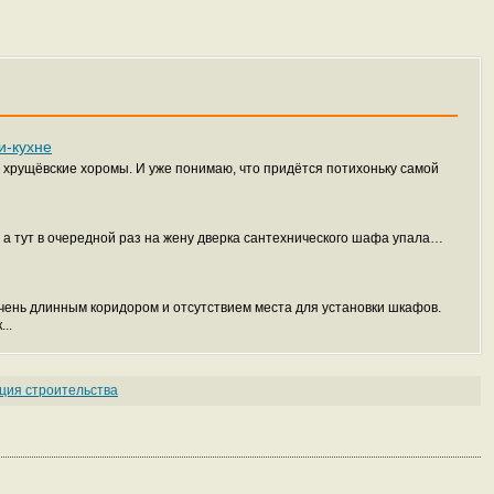
и-кухне
и хрущёвские хоромы. И уже понимаю, что придётся потихоньку самой
, а тут в очередной раз на жену дверка сантехнического шафа упала…
чень длинным коридором и отсутствием места для установки шкафов.
..
ция строительства