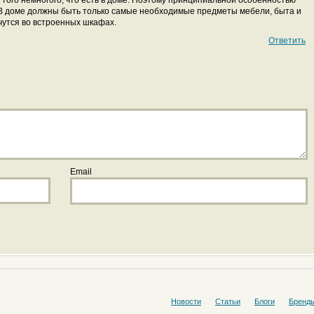
ого немногого, что есть в доме. Поэтому принципиальной особенностью
 В доме должны быть только самые необходимые предметы мебели, быта и
чутся во встроенных шкафах.
Ответить
Email
Новости
Статьи
Блоги
Бренд