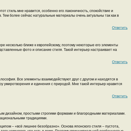
этот стиль мне нравится, особенно его лаконичность, спокойствие и
 Тем более сейчас натуральные материалы очень актуальны так как в
Ответить
ере несколько ближе к европейскому, поэтому некоторые его элементы
дставленные фото и описание стиля. Такой интерьер настраивает на
Ответить
лософия. Все элементы взаимодействуют друг с другом и находятся в
ру умиротворения и единения с природой. Мне такой интерьер нравится
Ответить
нным дизайном, простыми строгими формами и благородными материалами.
национальными традициями.
нципом – «всё лишнее безобразно». Основа японского стиля – пустота,