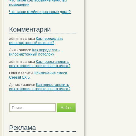
Что такое согласование нежилых
помещений
Что такое комбинированные дома?
Комментарии
admin
к записи
Как переделать
гипсокартонный потолок?
Лия
к записи
Как переделать
гипсокартонный потолок?
admin
к записи
Как приостановить
схватывание строительного гипса?
Олег
к записи
Приминение смеси
Ceresit СХ 5
Денис
к записи
Как приостановить
схватывание строительного гипса?
Реклама