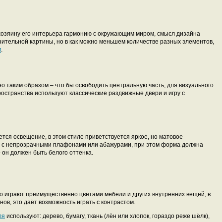
хозяину его интерьера гармонию с окружающим миром, смысл дизайна
ительной картины, но в как можно меньшем количестве разных элементов,
м
.
 таким образом – что бы освободить центральную часть, для визуального
ространства используют классические раздвижные двери и игру с
тся освещение, в этом стиле приветствуется яркое, но матовое
ки с непрозрачными плафонами или абажурами, при этом форма должна
– он должен быть белого оттенка.
о играют преимущественно цветами мебели и других внутренних вещей, в
онов, это даёт возможность играть с контрастом.
ля
используют: дерево, бумагу, ткань (лён или хлопок, гораздо реже шёлк),