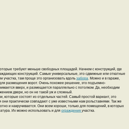
оторые требуют меньше свободных площадей. Начнем с конструкций, где
аждающих конструкций. Самые универсальные, это сдвижные или откатные
ии участка, там проще это организовать вдоль
забора
. Можно и в гараже,
 для размещения ворот. Очень похожее решение, это подъемно-
имается вверх, и размещается параллельно с потолком. Да, необходим
ением двери, но он не такой уж и сложный.
, которые состоят из отдельных частей. Самый простой вариант, это
и они практически совпадают с уже известными нам рольставнями. Так же
отно и накручивается. Они всем хороши, только для помещений, в которых
тура. Их можно использовать и для
ограждения
участка.