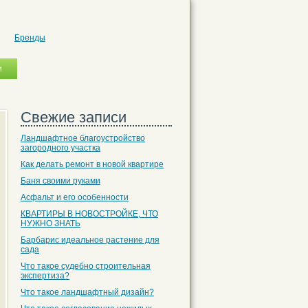
Бренды
Свежие записи
Ландшафтное благоустройство
загородного участка
Как делать ремонт в новой квартире
Баня своими руками
Асфальт и его особенности
КВАРТИРЫ В НОВОСТРОЙКЕ, ЧТО
НУЖНО ЗНАТЬ
Барбарис идеальное растение для
сада
Что такое судебно строительная
экспертиза?
Что такое ландшафтный дизайн?