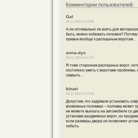
Комментарии пользователей:
Gal
04.11.2013 в 10:03
А не оптимально ли взять для моторизов
быть, можно избежать поломок? Потому 
привык вообще к распашным воротам…
anna-dys
04.11.2013 в 11:15
Я тоже сторонник распашных ворот, хоть
постоянно уметь с воротами проблемы, 
закрыть…
binari
05.11.2013 в 07:00
Допустим, что задумали установить сов
возможных поломках – поломка может про
не можете выехать на автомобиле со дв
установки раздвижных ворот, но продума
если размеры двора не позволяют устан
забыть.