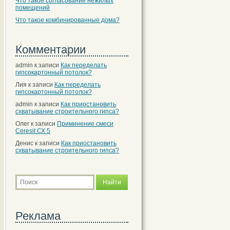
Что такое согласование нежилых
помещений
Что такое комбинированные дома?
Комментарии
admin
к записи
Как переделать
гипсокартонный потолок?
Лия
к записи
Как переделать
гипсокартонный потолок?
admin
к записи
Как приостановить
схватывание строительного гипса?
Олег
к записи
Приминение смеси
Ceresit СХ 5
Денис
к записи
Как приостановить
схватывание строительного гипса?
Реклама