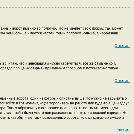
анных ворот именно то полотно, что не меняет свою форму, так, может
как чем больше имеется частей, тем и поломок больше, а народ наш
Ответить
 и считаю, что к инновациям нужно стремиться, все же сама не хочу
гораздо проще их открыть привычным способом и потом точно также
Ответить
ременные ворота, одни из которых описаны выше, то нужно не забывать о
изойти в тот момент, когда торопитесь на работу или куда-то еще и вдруг
ора. Таким образом нужно заранее планировать не только место для
ть так, чтобы было место для распашных ворот, как запасной вариант. Но
овить как обычные так и современные ворота, то о раздвижных лучше и
Ответить