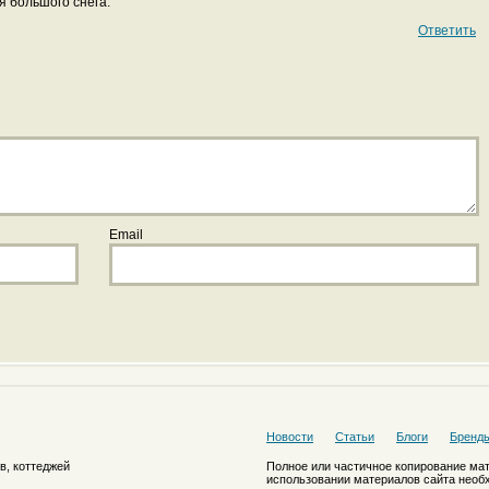
я большого снега.
Ответить
Email
Новости
Статьи
Блоги
Бренд
в, коттеджей
Полное или частичное копирование ма
использовании материалов сайта необ