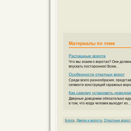
Материалы по теме
Распашные ворота
Что мы знаем о воротах? Они должны
впускать посторонних! Всем...
Особенности откатных ворот
Среди всего разнообразия, предста
сегменте конструкций гаражных ворот
Как самому установить доводчик
Дверные доводчики обязательно иду
в том, что когда человек выходит из...
Блоги
,
Двери и ворота
,
Откатные ворот