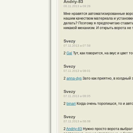
Andriy-83
06.11.2013 в 09:26
Мне нравятся автоматизированные ворот
нашим качеством материала и установки 
делать? Поэтому я предпочитаю ставить
никакой механизм. И открыть ворота не
Svezy
07.11.2013 в 07:58
2
Gal
Тут, как говорится, на вкус и цвет т
Svezy
07.11.2013 в 08:01
2
anna-dys
Зато как приятно, в холдный
Svezy
07.11.2013 в 08:05
2
binari
Когда очень торопишся, то и авт
Svezy
07.11.2013 в 08:08
2
Andriy-83
Нужно просто ворота выбрать