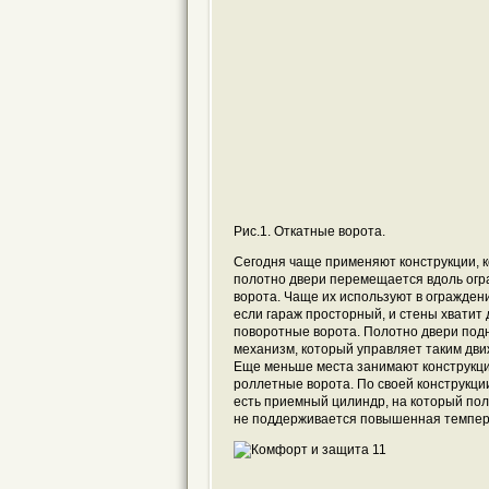
Рис.1. Откатные ворота.
Сегодня чаще применяют конструкции, к
полотно двери перемещается вдоль огр
ворота. Чаще их используют в огражден
если гараж просторный, и стены хватит
поворотные ворота. Полотно двери подн
механизм, который управляет таким движ
Еще меньше места занимают конструкции
роллетные ворота. По своей конструкци
есть приемный цилиндр, на который пол
не поддерживается повышенная темпера