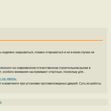
 надежно закрываться, плавно открываться и не в коем случае не
вленного на современном отечественном строительном рынке в
, особого внимания заслуживают откатные, поскольку для...
 на дверь.
т в комплекте при установке противопожарных дверей. Суть их работы
а