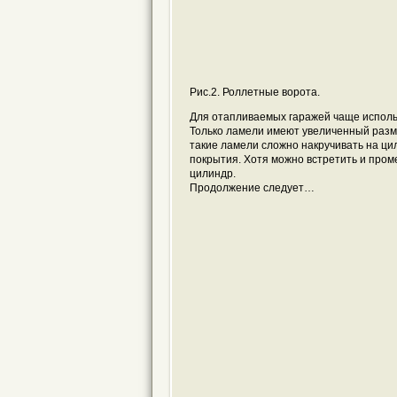
Рис.2. Роллетные ворота.
Для отапливаемых гаражей чаще использ
Только ламели имеют увеличенный размер
такие ламели сложно накручивать на ци
покрытия. Хотя можно встретить и пром
цилиндр.
Продолжение следует…