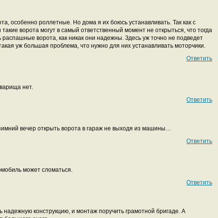
а, особенно роллетные. Но дома я их боюсь устанавливать. Так как с
такие ворота могут в самый ответственный момент не открыться, что тогда
 распашные ворота, как никак они надежны. Здесь уж точно не подведет
 такая уж большая проблема, что нужно для них устанавливать моторчики.
Ответить
оварища нет.
Ответить
 зимний вечер открыть ворота в гараж не выходя из машины…
Ответить
омобиль может сломаться.
Ответить
 надежную конструкцию, и монтаж поручить грамотной бригаде. А