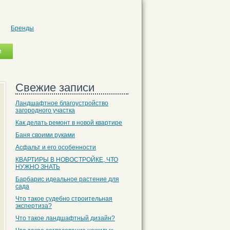
Бренды
Свежие записи
Ландшафтное благоустройство
загородного участка
Как делать ремонт в новой квартире
Баня своими руками
Асфальт и его особенности
КВАРТИРЫ В НОВОСТРОЙКЕ, ЧТО
НУЖНО ЗНАТЬ
Барбарис идеальное растение для
сада
Что такое судебно строительная
экспертиза?
Что такое ландшафтный дизайн?