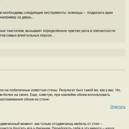
оев необходимы следующие инструменты: ножницы – подрезать края
например за дверь...
ные текстилем, вызывают определённое чувство уюта и элегантности.
тов самых влиятельных персон...
ои на побеленные известью стены. Результат был такой же, как у вас. Но,
ем более на своих. Еще, советую, при наклейке обоев использовать
разглаживания обоев на стене.
Ответить
одмеченный момент: как только отодвигаешь мебель от стен –
очется бросить все к фигиням. Перебороть себя в эту минуту – наша