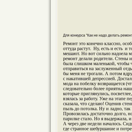
Для конкурса "Как не надо делать ремон
Ремонт это конечно классно, особ
оттуда растут.
Ну, есть и есть
и т
мешают. Но вот сильно надоела м
ремонт делали родители. Стены и 
была слишком маленькой, чтобы чт
отправиться на заслуженный отдых
бы меня не трогали. А потом вдр
с накатившей депрессией. Достали
мода на побелку возвращается (чт
следовательно более приятна наш
которые приглянулись, посветлее
взялась за работу. Уже на этапе п
сказала, что сделаю! Оценив стен
пыль до потолка. Ну и ладно, так
Провозилась достаточно долго, но
парилке стало. Но я выдержала, и
А через две недели началось. Сид
где странное шебуршание и потрес