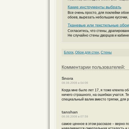
Какие инструменты выбрать
Все очень просто, для поклейки об
обоев, вырезать небольшие кусочки, 
Тканевые или текстильные обои
Согласитесь, что стены, драпирован
Не случайно стены дворцов и кабине
Блоги
,
Обои для стен
,
Стены
Комментарии пользователей:
Snora
08.08.2008 в 04:06
Когда мне было лет 17, я тоже клеила об
ничего страшного, на ошибках учатся. Т
специальный валик вместо тряпки, для 
tanshan
08.08.2008 в 07:59
самое ценное в этом рассказе – верно п
наваливается смертельная усталость и х