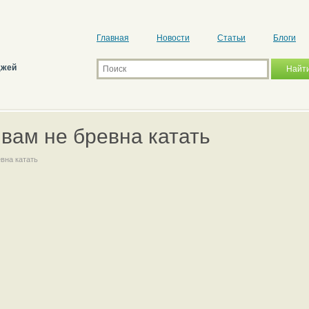
Главная
Новости
Статьи
Блоги
джей
 вам не бревна катать
евна катать