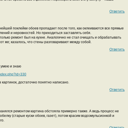
Ответить
ьнейшей поклейки обоев пропадает после того, как оклеиваются все прямые
углений и неровностей. Но приходиться заставлять себя.
только ремонт был на кухне. Аналогично не стал очищать и обрабатывать
тот же; казалось, что стены разговаривают между собой.
Ответить
 умею и знаю
/index.php?id=330
ез картинок, достаточно понятно написано.
Ответить
 занялся ремонтом картина обстояла примерно также. А ведь процесс не
белку (старые куски обоев, газет), потом красим водоэмульсионкой и
го.
Ответить