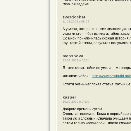
главная задача!
zvezdochet
11.08.2008 в 08:54
А у меня, как правило, все желание дал
участки стен – без всяких изгибов, закр
Со мной приключилась схожая история, 
грунтовкой стены, результат получился 
menshova
13.08.2008 в 02:34
Я тоже клеить обои не умела… А теперь
как клеить обои –
http://www.howbuild.ru
Кстати очень неплохая статья, хоть и б
kasper
30.09.2009 в 07:09
Доброго времени суток!
Очень вас понимаю. Когда я первый раз
такой уж и сложный. Сначала очищаем по
потом только клеим обои. Ничего сложно