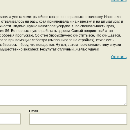
наклеила уже километры обоев совершенно разных по качеству. Начинала
 отваливалось ни разу, хотя приклеивала и на известку, и на штукатурку, и
ности. Видимо, нужно некоторое усердие. Я по специальности врач,
уже 56. Во-первых, нужно работать вдвоем. Самый неприятный этап –
обоев я пропускаю. Со стен (любых)нужно счистить все, что счищается,
ала при помощи алебастра (выпрашивала на стройках), сечас есть
збираюсь – беру, что попадется. Ну вот, затем проклеиваю стену и куски
мущественно внахлест. Результат отличный. Желаю удачи!
Ответить
Email