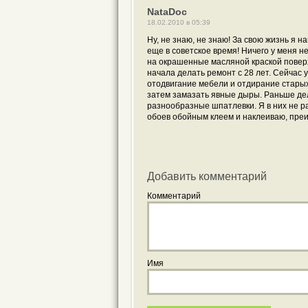
NataDoc
18.02.2010 в 05:39
Ну, не знаю, не знаю! За свою жизнь я 
еще в советское время! Ничего у меня не
на окрашенные масляной краской поверх
начала делать ремонт с 28 лет. Сейчас 
отодвигание мебели и отдирание старых 
затем замазать явные дыры. Раньше дел
разнообразные шпатлевки. Я в них не ра
обоев обойным клеем и наклеиваю, преи
Добавить комментарий
Комментарий
Имя