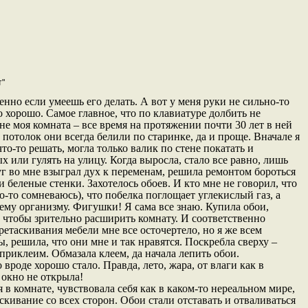
т"
енно если умеешь его делать. А вот у меня руки не сильно-то
о хорошо. Самое главное, что по клавиатуре долбить не
не моя комната – все время на протяжении почти 30 лет в ней
потолок они всегда белили по старинке, да и проще. Вначале я
о-то решать, могла только валик по стене покатать и
 или гулять на улицу. Когда выросла, стало все равно, лишь
уг во мне взыграл дух к переменам, решила ремонтом бороться
 беленые стенки. Захотелось обоев. И кто мне не говорил, что
о-то сомневаюсь), что побелка поглощает углекислый газ, а
ему организму. Фигушки! Я сама все знаю. Купила обои,
, чтобы зрительно расширить комнату. И соответственно
еретаскивания мебели мне все осточертело, но я же всем
ы, решила, что они мне и так нравятся. Поскребла сверху –
 приклеим. Обмазала клеем, да начала лепить обои.
 вроде хорошо стало. Правда, лето, жара, от влаги как в
 окно не открыла!
я в комнате, чувствовала себя как в каком-то нереальном мире,
кивание со всех сторон. Обои стали отставать и отваливаться