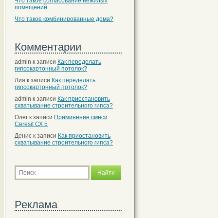
Что такое согласование нежилых
помещений
Что такое комбинированные дома?
Комментарии
admin
к записи
Как переделать
гипсокартонный потолок?
Лия
к записи
Как переделать
гипсокартонный потолок?
admin
к записи
Как приостановить
схватывание строительного гипса?
Олег
к записи
Приминение смеси
Ceresit СХ 5
Денис
к записи
Как приостановить
схватывание строительного гипса?
Реклама