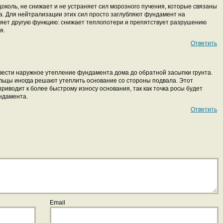
цоколь, не снижает и не устраняет сил морозного пучения, которые связаны
а. Для нейтрализации этих сил просто заглубляют фундамент на
яет другую функцию: снижает теплопотери и препятствует разрушению
я.
Ответить
вести наружное утепление фундамента дома до обратной засыпки грунта.
льцы иногда решают утеплить основание со стороны подвала. Этот
риводит к более быстрому износу основания, так как точка росы будет
ндамента.
Ответить
Email