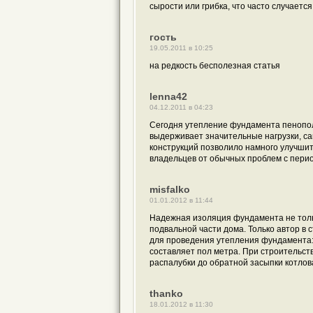
сырости или грибка, что часто случается
гость
19.05.2011 в 10:25
на редкость бесполезная статья
lenna42
04.12.2011 в 04:23
Сегодня утепление фундамента пенопол
выдерживает значительные нагрузки, с
конструкций позволило намного улучшит
владельцев от обычных проблем с пери
misfalko
01.01.2012 в 11:44
Надежная изоляция фундамента не тольк
подвальной части дома. Только автор в
для проведения утепления фундамента:
составляет пол метра. При строительст
распалубки до обратной засыпки котлов
thanko
18.01.2012 в 11:30