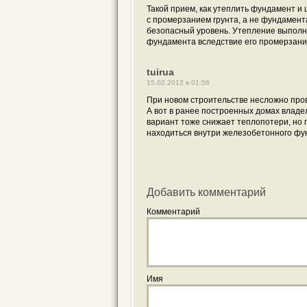
Такой прием, как утеплить фундамент и 
с промерзанием грунта, а не фундамент
безопасный уровень. Утепление выполн
фундамента вследствие его промерзани
tuirua
15.02.2012 в 01:56
При новом строительстве несложно про
А вот в ранее построенных домах владе
вариант тоже снижает теплопотери, но п
находиться внутри железобетонного фу
Добавить комментарий
Комментарий
Имя