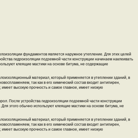
лоизоляции фундаментов является наружное утепление. Для этих целей
ройства гидроизоляции подземной части конструкции начинаем наклеивать
пользуют клеящие мастики на основе битума, не содержащие
плоизоляционный материал, который применяется в утеплении зданий, в
овоспламеняем, так как в его химический состав входит антипирен,
у, имеет высокую прочность и самое главное, имеет низкую
рол. После устройства гидроизоляции подземной части конструкции
 Для этого обычно используют клеящие мастики на основе битума, не
плоизоляционный материал, который применяется в утеплении зданий, в
овоспламеняем, так как в его химический состав входит антипирен,
у, имеет высокую прочность и самое главное, имеет низкую