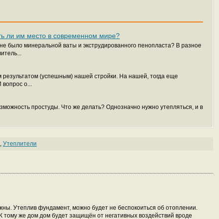
ть ли им место в современном мире?
 не было минеральной ваты и экструдированного пенопласта? В разное
итель...
 результатом (успешным) нашей стройки. На нашей, тогда еще
вопрос о...
озможность простуды. Что же делать? Однозначно нужно утепляться, и в
,
Утеплители
жны. Утеплив фундамент, можно будет не беспокоиться об отоплении.
К тому же дом дом будет защищён от негативных воздействий вроде