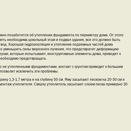
ужно позаботится об утеплении фундамента по периметру дома. От этого
лять необходима цокольный этаж и подвал здания, все это должно быть
 вод. Хорошая гидроизоляция и утепление подземных частей дома
но уменьшить силы морозного пучения, что предотвратит деформацию
рузки, которые испытывают, конструктивные элементы дома, приводят к
необходимо предотвращать.
с не утепленными фундаментами, контакт с грунтом приводит к большим
позволит исключить эти проблемы.
ину 1,3-1,7 метра и на глубину 50 см. Яму засыпают песком на 20-30 см и
монтаж утеплителя. Сверху утеплитель засыпают слоем песка примерно 30