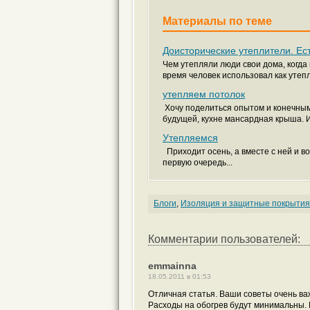
Материалы по теме
Доисторические утеплители. Ес
Чем утепляли люди свои дома, когда
время человек использовал как утепл
утепляем потолок
Хочу поделиться опытом и конечным
будущей, кухне мансардная крыша. И 
Утепляемся
Приходит осень, а вместе с ней и в
первую очередь...
Блоги
,
Изоляция и защитные покрытия
Комментарии пользователей:
emmainna
18.05.2011 в 01:53
Отличная статья. Ваши советы очень ва
Расходы на обогрев будут минимальны. 