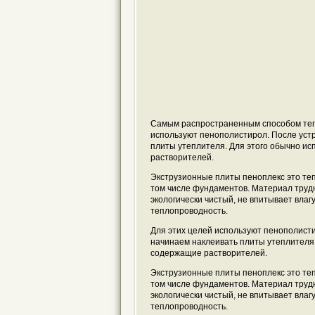
Самым распространенным способом теп
используют пенополистирол. После уст
плиты утеплителя. Для этого обычно ис
растворителей.
Экструзионные плиты пеноплекс это те
том числе фундаментов. Материал трудн
экологически чистый, не впитывает влаг
теплопроводность.
Для этих целей используют пенополисти
начинаем наклеивать плиты утеплителя.
содержащие растворителей.
Экструзионные плиты пеноплекс это те
том числе фундаментов. Материал трудн
экологически чистый, не впитывает влаг
теплопроводность.