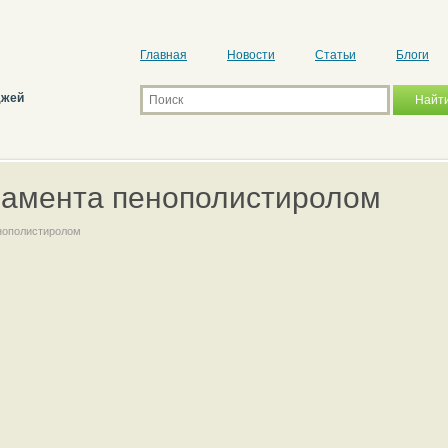
Главная
Новости
Статьи
Блоги
джей
амента пенополистиролом
нополистиролом