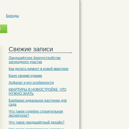
Бренды
Свежие записи
Ландшафтное благоустройство
загородного участка
Как делать ремонт в новой квартире
Баня своими руками
Асфальт и его особенности
КВАРТИРЫ В НОВОСТРОЙКЕ, ЧТО
НУЖНО ЗНАТЬ
Барбарис идеальное растение для
сада
Что такое судебно строительная
экспертиза?
Что такое ландшафтный дизайн?