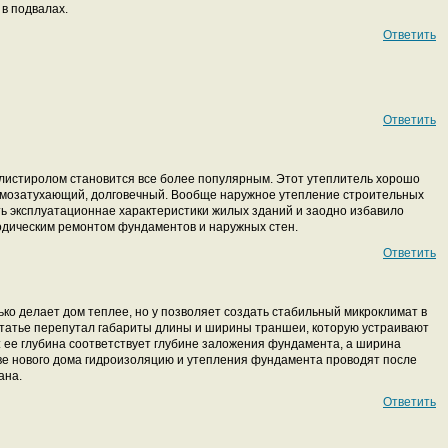
 в подвалах.
Ответить
Ответить
истиролом становится все более популярным. Этот утеплитель хорошо
амозатухающий, долговечный. Вообще наружное утепление строительных
ь эксплуатационнае характеристики жилых зданий и заодно избавило
одическим ремонтом фундаментов и наружных стен.
Ответить
о делает дом теплее, но у позволяет создать стабильный микроклимат в
 статье перепутал габариты длины и ширины траншеи, которую устраивают
 ее глубина соответствует глубине заложения фундамента, а ширина
ве нового дома гидроизоляцию и утепления фундамента проводят после
ана.
Ответить