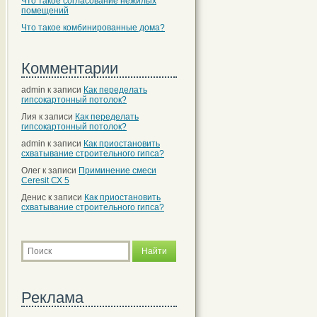
Что такое согласование нежилых
помещений
Что такое комбинированные дома?
Комментарии
admin
к записи
Как переделать
гипсокартонный потолок?
Лия
к записи
Как переделать
гипсокартонный потолок?
admin
к записи
Как приостановить
схватывание строительного гипса?
Олег
к записи
Приминение смеси
Ceresit СХ 5
Денис
к записи
Как приостановить
схватывание строительного гипса?
Реклама