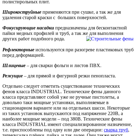
полистирольных плит.
Широкоструйные
применяются при сушке, а так же для
удаления старой краски с больших поверхностей.
Фокусирующие насадки
предназначены для бесконтактной
пайки медных профилей и труб, а так же для выполнения
других работ подобного рода.
Рефлекторные
используются при разогреве пластиковых труб
перед деформацией.
Шлицевые
– для сварки фольги и листов ПВХ.
Режущие
– для прямой и фигурной резки пенопласта.
Отдельно следует отметить существование технических
фенов класса INDUSTRIAL. Технические фены данного
класса представляют собой уже не ручные пистолеты, а
довольно таки мощные установки, выполняемые в
стационарном варианте или на отдельных шасси. Некоторые
из таких установок выпускаются под напряжение 220В, а
наиболее мощные модели – под 380В. Технические фены
класса INDUSTRIAL имеют специализированное назначение,
т.е. приспособлены под одну или две операции:
сварка труб
,
термоусадка плёнки, пайка, и так далее. Они также могут