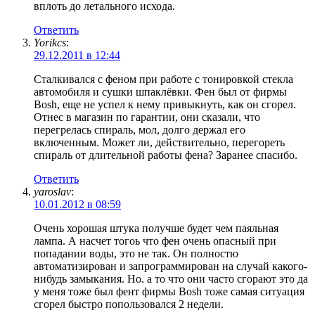
вплоть до летального исхода.
Ответить
Yorikcs
:
29.12.2011 в 12:44
Сталкивался с феном при работе с тонировкой стекла
автомобиля и сушки шпаклёвки. Фен был от фирмы
Bosh, еще не успел к нему привыкнуть, как он сгорел.
Отнес в магазин по гарантии
,
они сказали, что
перегрелась спираль, мол
,
долго держал его
включенным. Может ли, действительно, перегореть
спираль от длительной работы фена? Заранее спасибо
.
Ответить
yaroslav
:
10.01.2012 в 08:59
Очень хорошая штука получше будет чем паяльная
лампа. А насчет тогоь что фен очень опасный при
попадании воды, это не так. Он полностю
автоматизирован и запрограммирован на случай какого-
нибудь замыкания. Но. а то что они часто сгорают это да
у меня тоже был фент фирмы Bosh тоже самая ситуация
сгорел быстро попользовался 2 недели.