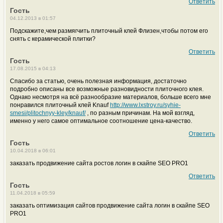
Ответить
Гость
04.12.2013 в 01:57
Подскажите,чем размягчить плиточный клей Флизен,чтобы потом его
снять с керамической плитки?
Ответить
Гость
17.08.2015 в 04:13
Спасибо за статью, очень полезная информация, достаточно
подробно описаны все возможные разновидности плиточного клея.
Однако несмотря на всё разнообразие материалов, больше всего мне
понравился плиточный клей Knauf
http://www.lxstroy.ru/syhie-
smesi/plitochnyy-kley/knauf/
, по разным причинам. На мой взгляд,
именно у него самое оптимальное соотношение цена-качество.
Ответить
Гость
10.04.2018 в 06:01
заказать продвижение сайта ростов логин в скайпе SEO PRO1
Ответить
Гость
11.04.2018 в 05:59
заказать оптимизация сайтов продвижение сайта логин в скайпе SEO
PRO1