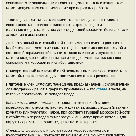
основаниям. В зависимости от состава цементного плиточного клея
может допускаться его применение при наружных работах.
Эпоксидный плиточный клей
имеет консистенцию пасты. Может
использоваться в качестве клеящего, закрепляющего и
выравнивающего материала для соединений керамики, бетона, стали,
алюминия и древесины.
Дисперсионный плиточный клей
также имеет консистенцию пасты.
Клей этого типа можно использовать для приклеивания напольной и
настенной керамической плитки, а также плиток из искусственных
материалов, как к стабильным, так и к подверженным скалыванию
основаниям с хорошей или слабой адгезией.
Полиуретановый плиточный клей
обладает высокой эластичностью и
может быть использован для приклеивания плиток разного типа.
Плиточные клеи
для сухих помещений
предназначены исключительно
для внутренних работ. Сфера их применения – это
стены
и полы, на
которые практически не попадает вода.
Клеи для влажных помещений
, применяются при облицовке
поверхностей, относительно часто контактирующих с водой (в ванных
комнатах или туалетах). Также, при соответствующей морозостойкости
и стойкости к перепадам температуры, они могут применяться и для
наружных работ – на балконе, крыльце, или террасе.
Специальные клеи
отличаются своей морозостойкостью и
водостойкостью. Они подходят практически для любых типов плитки,