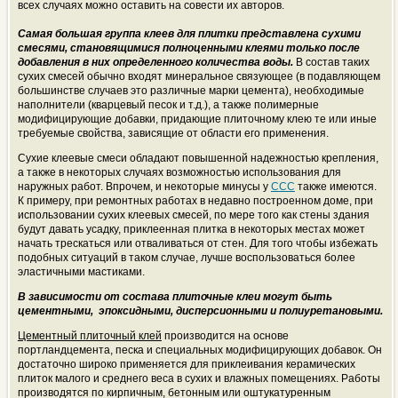
всех случаях можно оставить на совести их авторов.
Самая большая группа клеев для плитки представлена сухими
смесями, становящимися полноценными клеями только после
добавления в них определенного количества воды.
В состав таких
сухих смесей обычно входят минеральное связующее (в подавляющем
большинстве случаев это различные марки цемента), необходимые
наполнители (кварцевый песок и т.д.), а также полимерные
модифицирующие добавки, придающие плиточному клею те или иные
требуемые свойства, зависящие от области его применения.
Сухие клеевые смеси обладают повышенной надежностью крепления,
а также в некоторых случаях возможностью использования для
наружных работ. Впрочем, и некоторые минусы у
ССС
также имеются.
К примеру, при ремонтных работах в недавно построенном доме, при
использовании сухих клеевых смесей, по мере того как стены здания
будут давать усадку, приклеенная плитка в некоторых местах может
начать трескаться или отваливаться от стен. Для того чтобы избежать
подобных ситуаций в таком случае, лучше воспользоваться более
эластичными мастиками.
В зависимости от состава плиточные клеи могут быть
цементными, эпоксидными, дисперсионными и полиуретановыми.
Цементный плиточный клей
производится на основе
портландцемента, песка и специальных модифицирующих добавок. Он
достаточно широко применяется для приклеивания керамических
плиток малого и среднего веса в сухих и влажных помещениях. Работы
производятся по кирпичным, бетонным или оштукатуренным