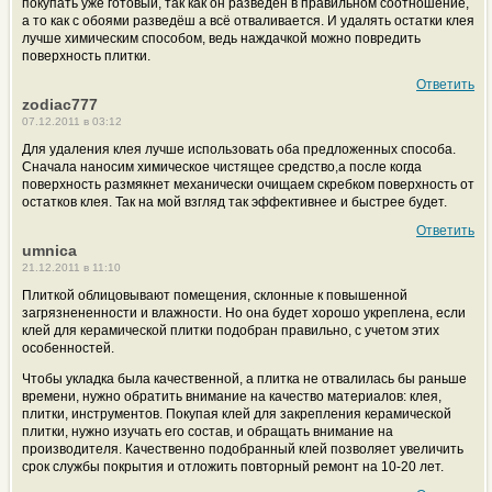
покупать уже готовый, так как он разведён в правильном соотношение,
а то как с обоями разведёш а всё отваливается. И удалять остатки клея
лучше химическим способом, ведь наждачкой можно повредить
поверхность плитки.
Ответить
zodiac777
07.12.2011 в 03:12
Для удаления клея лучше использовать оба предложенных способа.
Сначала наносим химическое чистящее средство,а после когда
поверхность размякнет механически очищаем скребком поверхность от
остатков клея. Так на мой взгляд так эффективнее и быстрее будет.
Ответить
umnica
21.12.2011 в 11:10
Плиткой облицовывают помещения, склонные к повышенной
загрязнененности и влажности. Но она будет хорошо укреплена, если
клей для керамической плитки подобран правильно, с учетом этих
особенностей.
Чтобы укладка была качественной, а плитка не отвалилась бы раньше
времени, нужно обратить внимание на качество материалов: клея,
плитки, инструментов. Покупая клей для закрепления керамической
плитки, нужно изучать его состав, и обращать внимание на
производителя. Качественно подобранный клей позволяет увеличить
срок службы покрытия и отложить повторный ремонт на 10-20 лет.