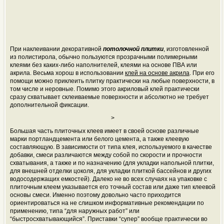
При наклеивании декоративной
потолочной плитки
, изготовленной
из полистирола, обычно пользуются прозрачными полимерными
клеями без каких-либо наполнителей, клеями на основе ПВА или
акрила. Весьма хорош в использовании
клей на основе акрила
. При его
помощи можно приклеить плитку практически на любые поверхности, в
том числе и неровные. Помимо этого акриловый клей практически
сразу схватывает склеиваемые поверхности и абсолютно не требует
дополнительной фиксации.
>
Большая часть плиточных клеев имеет в своей основе различные
марки портландцемента или белого цемента, а также клеевую
составляющую. В зависимости от типа клея, используемого в качестве
добавки, смеси различаются между собой по скорости и прочности
схватывания, а также и по назначению (для укладки напольной плитки,
для внешней отделки цоколя, для укладки плиткой бассейнов и других
водосодержащих емкостей). Далеко не во всех случаях на упаковке с
плиточным клеем указывается его точный состав или даже тип клеевой
основы смеси. Именно поэтому довольно часто приходится
ориентироваться на не слишком информативные рекомендации по
применению, типа “для наружных работ” или
“быстросхватывающийся”. Приставки “супер” вообще практически во