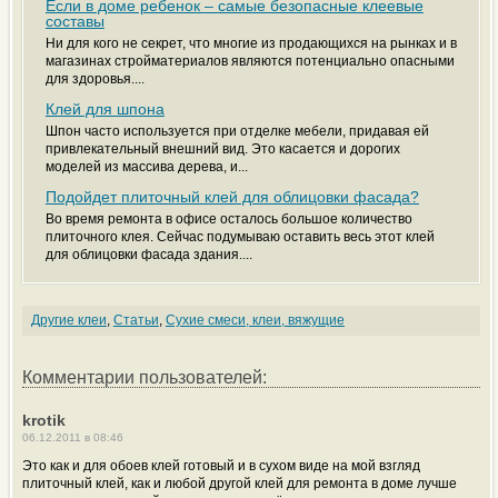
Если в доме ребенок – самые безопасные клеевые
составы
Ни для кого не секрет, что многие из продающихся на рынках и в
магазинах стройматериалов являются потенциально опасными
для здоровья....
Клей для шпона
Шпон часто используется при отделке мебели, придавая ей
привлекательный внешний вид. Это касается и дорогих
моделей из массива дерева, и...
Подойдет плиточный клей для облицовки фасада?
Во время ремонта в офисе осталось большое количество
плиточного клея. Сейчас подумываю оставить весь этот клей
для облицовки фасада здания....
Другие клеи
,
Статьи
,
Сухие смеси, клеи, вяжущие
Комментарии пользователей:
krotik
06.12.2011 в 08:46
Это как и для обоев клей готовый и в сухом виде на мой взгляд
плиточный клей, как и любой другой клей для ремонта в доме лучше