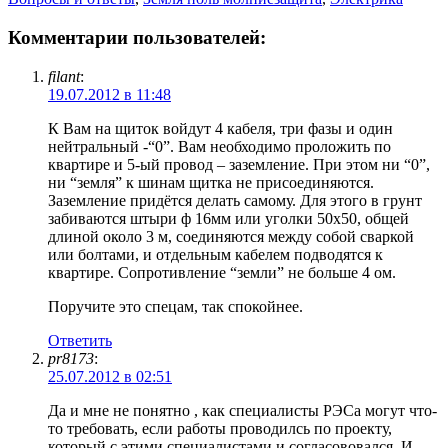
Комментарии пользователей:
filant
:
19.07.2012 в 11:48
К Вам на щиток войдут 4 кабеля, три фазы и один
нейтральный -“0”. Вам необходимо проложить по
квартире и 5-ый провод – заземление. При этом ни “0”,
ни “земля” к шинам щитка не присоединяются.
Заземление придётся делать самому. Для этого в грунт
забиваются штыри ф 16мм или уголки 50х50, общей
длиной около 3 м, соединяются между собой сваркой
или болтами, и отдельным кабелем подводятся к
квартире. Сопротивление “земли” не больше 4 ом.
Поручите это спецам, так спокойнее.
Ответить
pr8173
:
25.07.2012 в 02:51
Да и мне не понятно , как специалисты РЭСа могут что-
то требовать, если работы проводилсь по проекту,
который с этими специалистами и согласововался. И