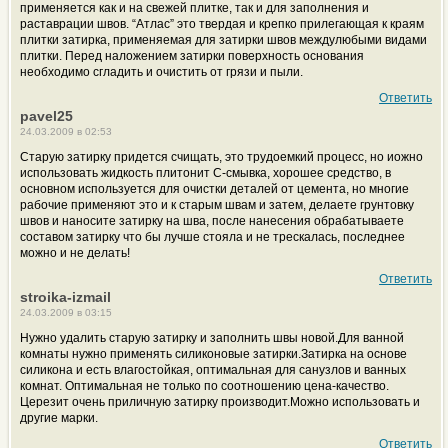
применяется как и на свежей плитке, так и для заполнения и
раставрации швов. “Атлас” это твердая и крепко прилегающая к краям
плитки затирка, применяемая для затирки швов междулюбыми видами
плитки. Перед наложением затирки поверхность основания
необходимо сгладить и очистить от грязи и пыли.
Ответить
pavel25
24.03.2009 в 02:53
Старую затирку придется счищать, это трудоемкий процесс, но иожно
использовать жидкость плитонит С-смывка, хорошее средство, в
основном используется для очистки деталей от цемента, но многие
рабочие применяют это и к старым швам и затем, делаете грунтовку
швов и наносите затирку на шва, после нанесения обрабатываете
составом затирку что бы лучше стояла и не трескалась, последнее
можно и не делать!
Ответить
stroika-izmail
24.03.2009 в 03:15
Нужно удалить старую затирку и заполнить швы новой.Для ванной
комнаты нужно применять силиконовые затирки.Затирка на основе
силикона и есть влагостойкая, оптимальная для санузлов и ванных
комнат. Оптимальная не только по соотношению цена-качество.
Церезит очень приличную затирку производит.Можно использовать и
другие марки.
Ответить