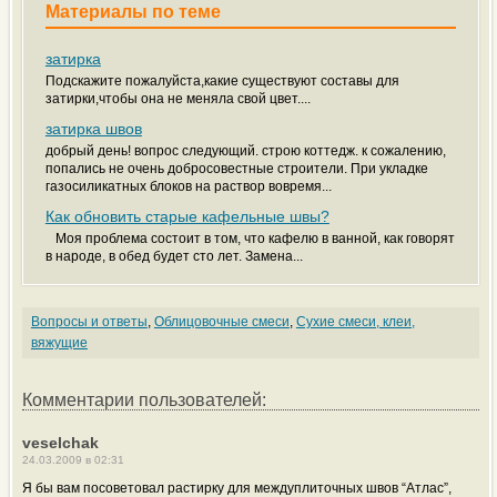
Материалы по теме
затирка
Подскажите пожалуйста,какие существуют составы для
затирки,чтобы она не меняла свой цвет....
затирка швов
добрый день! вопрос следующий. строю коттедж. к сожалению,
попались не очень добросовестные строители. При укладке
газосиликатных блоков на раствор вовремя...
Как обновить старые кафельные швы?
Моя проблема состоит в том, что кафелю в ванной, как говорят
в народе, в обед будет сто лет. Замена...
Вопросы и ответы
,
Облицовочные смеси
,
Сухие смеси, клеи,
вяжущие
Комментарии пользователей:
veselchak
24.03.2009 в 02:31
Я бы вам посоветовал растирку для междуплиточных швов “Атлас”,