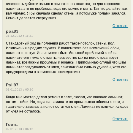
влажность действительно в комнате повышается, но для хорошего
ламината это не проблема, ведь его можно и мыть. Так что делайте, как
вам удобно. Я бы сначала сделал стены, а потом уже полами занялся.
Ремонт делается сверху вниз.
Ответить
poa83
31.12.2012 в 11:31
Стандартный ход выполнения работ таков-потолок, стены, пол.
Исключения в редких случаях. В вашем тоже без исключений обои,
ламинат плинтус. Иначе может быть большой проблемой клей на
ламинате-его тяжело отмыть, неизвестно как на него отреагирует
ламинат, возможны проблемы и нюансы. Припоминаю случай что швы
ламинатаповздувались от клея, заказчик был сильно удивлён, хотя его
предупреждали о возможных последствиях.
Ответить
Poli97
01.01.2013 в 05:16
Когда мне мастер делал ремонт в зале, сказал, что вначале ламинат,
потом – обои. Но, когда на ламинате он промазывал обоины клеем, я
тщательно замывала пол от остатков клея. Ламинат не вздулся, следов
от клея не осталось.
Ответить
Гость
02.01.2013 в 06:45