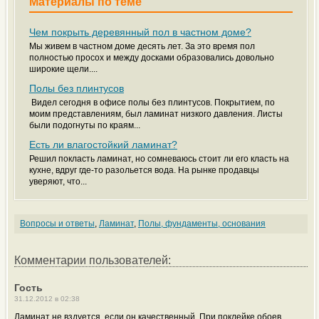
Материалы по теме
Чем покрыть деревянный пол в частном доме?
Мы живем в частном доме десять лет. За это время пол
полностью просох и между досками образовались довольно
широкие щели....
Полы без плинтусов
Видел сегодня в офисе полы без плинтусов. Покрытием, по
моим представлениям, был ламинат низкого давления. Листы
были подогнуты по краям...
Есть ли влагостойкий ламинат?
Решил покласть ламинат, но сомневаюсь стоит ли его класть на
кухне, вдруг где-то разольется вода. На рынке продавцы
уверяют, что...
Вопросы и ответы
,
Ламинат
,
Полы, фундаменты, основания
Комментарии пользователей:
Гость
31.12.2012 в 02:38
Ламинат не вздуется, если он качественный. При поклейке обоев