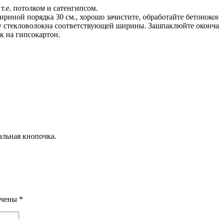
т.е. потолком и сатенгипсом.
риной порядка 30 см., хорошо зачистите, обработайте бетонок
су стекловолокна соответствующей ширины. Зашпаклюйте окончате
к на гипсокартон.
альная кнопочка.
ечены
*