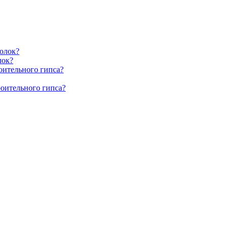
олок?
лок?
оительного гипса?
роительного гипса?