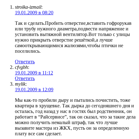
stroika-izmail
:
19.01.2009 в 08:20
Так и сделать.Пробить отверстие,вставить гофрорукав
или трубу нужного диаметра,подвести напряжение и
установить вытяжной вентилятор.Вот только с улицы
нужно прикрыть отверстие решёткой,а лучше
самооткрывающимися жалюзями,чтобы птички не
поселились.
Ответить
cfvgbh
:
19.01.2009 в 11:12
Ответить
mylik
:
19.01.2009 в 12:09
Мы как-то пробили дыру и пытались почистить, тоже
квартира в хрущевке. Так дырка до сегодняшнего дня и
осталась, год назад у нас в гостях был родственник, он
работает в “Райсервисе”, так он сказал, что за такие дела
можно получить немалый штраф, так что лучше
вызавите мастера из ЖКХ, пусть он за определенную
плату все сам сделает.