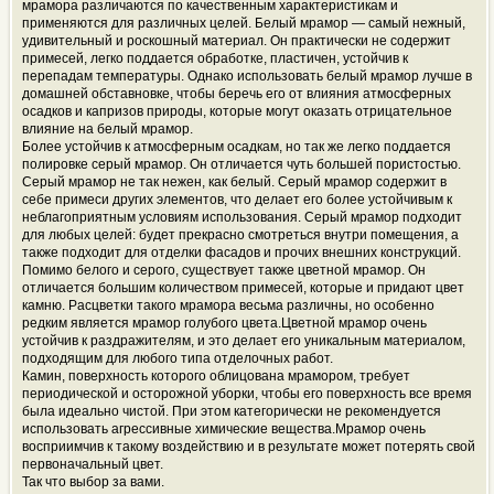
мрамора различаются по качественным характеристикам и
применяются для различных целей. Белый мрамор — самый нежный,
удивительный и роскошный материал. Он практически не содержит
примесей, легко поддается обработке, пластичен, устойчив к
перепадам температуры. Однако использовать белый мрамор лучше в
домашней обставновке, чтобы беречь его от влияния атмосферных
осадков и капризов природы, которые могут оказать отрицательное
влияние на белый мрамор.
Более устойчив к атмосферным осадкам, но так же легко поддается
полировке серый мрамор. Он отличается чуть большей пористостью.
Серый мрамор не так нежен, как белый. Серый мрамор содержит в
себе примеси других элементов, что делает его более устойчивым к
неблагоприятным условиям использования. Серый мрамор подходит
для любых целей: будет прекрасно смотреться внутри помещения, а
также подходит для отделки фасадов и прочих внешних конструкций.
Помимо белого и серого, существует также цветной мрамор. Он
отличается большим количеством примесей, которые и придают цвет
камню. Расцветки такого мрамора весьма различны, но особенно
редким является мрамор голубого цвета.Цветной мрамор очень
устойчив к раздражителям, и это делает его уникальным материалом,
подходящим для любого типа отделочных работ.
Камин, поверхность которого облицована мрамором, требует
периодической и осторожной уборки, чтобы его поверхность все время
была идеально чистой. При этом категорически не рекомендуется
использовать агрессивные химические вещества.Мрамор очень
восприимчив к такому воздействию и в результате может потерять свой
первоначальный цвет.
Так что выбор за вами.