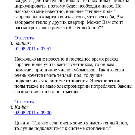
входе. И действительно, вода в “теплых полах” должна
циркулировать, поэтому будет необходим насос. Но
насколько мне известно, водяные “теплые полы”
запрещены в квартирах из-за того, что грея себя, Вы
забираете тепло у других квартир. Может Вам стоит
рассмотреть электрический “теплый пол”?
Ответить
nautilus
:
01.08.2011 в 03:57
Насколько мне известно в последнее время расход
горячей воды учитывается счетчиком, то он вам
намотает приличное число кубометров. Так что если
очень хочется иметь теплый пол, то лучше
подключиться к системе отполения. Электрические
полы также не мало электроэнергии потребляют. Законы
физики пока никто не отменял.
Ответить
Ka-bar
:
02.08.2011 в 09:00
Цитата “Так что если очень хочется иметь теплый пол,
то лучше подключиться к системе отопления.”