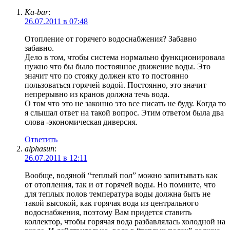
Ka-bar
:
26.07.2011 в 07:48
Отопление от горячего водоснабжения? Забавно
забавно.
Дело в том, чтобы система нормально функционировала
нужно что бы было постоянное движение воды. Это
значит что по стояку должен кто то постоянно
пользоваться горячей водой. Постоянно, это значит
непрерывно из кранов должна течь вода.
О том что это не законно это все писать не буду. Когда то
я слышал ответ на такой вопрос. Этим ответом была два
слова -экономическая диверсия.
Ответить
alphasun
:
26.07.2011 в 12:11
Вообще, водяной “теплый пол” можно запитывать как
от отопления, так и от горячей воды. Но помните, что
для теплых полов температура воды должна быть не
такой высокой, как горячая вода из центрального
водоснабжения, поэтому Вам придется ставить
коллектор, чтобы горячая вода разбавлялась холодной на