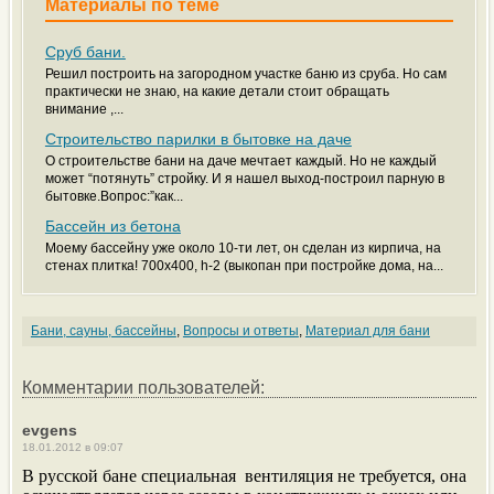
Материалы по теме
Сруб бани.
Решил построить на загородном участке баню из сруба. Но сам
практически не знаю, на какие детали стоит обращать
внимание ,...
Строительство парилки в бытовке на даче
О строительстве бани на даче мечтает каждый. Но не каждый
может “потянуть” стройку. И я нашел выход-построил парную в
бытовке.Вопрос:”как...
Бассейн из бетона
Моему бассейну уже около 10-ти лет, он сделан из кирпича, на
стенах плитка! 700х400, h-2 (выкопан при постройке дома, на...
Бани, сауны, бассейны
,
Вопросы и ответы
,
Материал для бани
Комментарии пользователей:
evgens
18.01.2012 в 09:07
В русской бане специальная вентиляция не требуется, она