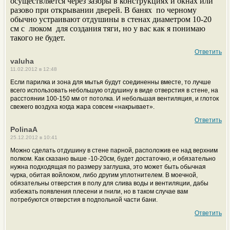
осуществляется через зазоры в конструкциях и окнах или
разово при открывании дверей. В банях по черному
обычно устраивают отдушины в стенах диаметром 10-20
см с люком для создания тяги, но у вас как я понимаю
такого не будет.
Ответить
valuha
11.02.2012 в 12:48
Если парилка и зона для мытья будут соединенны вместе, то лучше
всего использовать небольшую отдушину в виде отверстия в стене, на
расстоянии 100-150 мм от потолка. И небольшая вентиляция, и глоток
свежего воздуха когда жара совсем «накрывает».
Ответить
PolinaA
25.12.2012 в 10:41
Можно сделать отдушину в стене парной, расположив ее над верхним
полком. Как сказано выше -10-20см, будет достаточно, и обязательно
нужна подходящая по размеру заглушка, это может быть обычная
чурка, обитая войлоком, либо другим уплотнителем. В моечной,
обязательны отверстия в полу для слива воды и вентиляции, дабы
избежать появления плесени и гнили, но в таком случае вам
потребуются отверстия в подпольной части бани.
Ответить