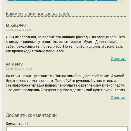
Комментарии пользователей:
Mixel2448
27.03.2012 в 01:57
Я бы не заполнял, во первых это лишние расходы, во вторых если, что
с коммуникациями, утеплитель только мешать будет. Дерево само по
себе прекрасный теплоизолятор. По теплоизоляционным свойствам,
его превосходит только пенобетон.
Ответить
yaroslav
19.05.2012 в 02:26
Да стоит ложить утеплитель. Так как зимой он даст свой плюс. И зимой
будет очень тепло поверьте. Попробуйте рулонный утеплитель из
стекловолокна укладка поверх пенопласта с креплением к пенопласту.
Это даст обалденный эффект и у Вас в доме зимой будет очень тепло.
Ответить
Добавить комментарий
Комментарий