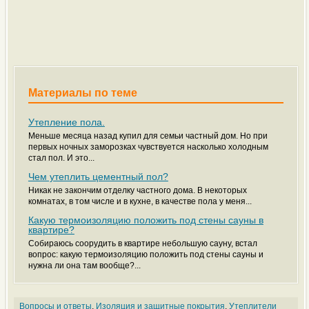
Материалы по теме
Утепление пола.
Меньше месяца назад купил для семьи частный дом. Но при
первых ночных заморозках чувствуется насколько холодным
стал пол. И это...
Чем утеплить цементный пол?
Никак не закончим отделку частного дома. В некоторых
комнатах, в том числе и в кухне, в качестве пола у меня...
Какую термоизоляцию положить под стены сауны в
квартире?
Собираюсь соорудить в квартире небольшую сауну, встал
вопрос: какую термоизоляцию положить под стены сауны и
нужна ли она там вообще?...
Вопросы и ответы
,
Изоляция и защитные покрытия
,
Утеплители