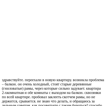
здравствуйте. переехали в новую квартиру. возникла проблема
– балкон. он очень холодный, стоят старые деревянные
(гниловатые) рамы, через которые сильно задувает. квартира
2-хкомнатная и обе комнаты с выходом на балкон. сквозняки
по всей квартире. пробовал заклееть скотчем рамы, но не
держится, срывается. не знаю что делать, и обращаюсь за
дельным советом. как посоветуете с таким бороться? спасибо