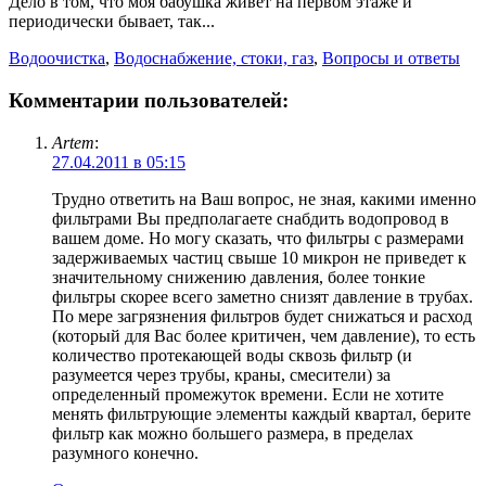
Дело в том, что моя бабушка живет на первом этаже и
периодически бывает, так...
Водоочистка
,
Водоснабжение, стоки, газ
,
Вопросы и ответы
Комментарии пользователей:
Artem
:
27.04.2011 в 05:15
Трудно ответить на Ваш вопрос, не зная, какими именно
фильтрами Вы предполагаете снабдить водопровод в
вашем доме. Но могу сказать, что фильтры с размерами
задерживаемых частиц свыше 10 микрон не приведет к
значительному снижению давления, более тонкие
фильтры скорее всего заметно снизят давление в трубах.
По мере загрязнения фильтров будет снижаться и расход
(который для Вас более критичен, чем давление), то есть
количество протекающей воды сквозь фильтр (и
разумеется через трубы, краны, смесители) за
определенный промежуток времени. Если не хотите
менять фильтрующие элементы каждый квартал, берите
фильтр как можно большего размера, в пределах
разумного конечно.