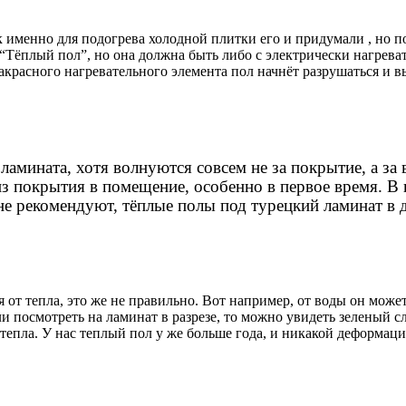
 именно для подогрева холодной плитки его и придумали , но по
Тёплый пол”, но она должна быть либо с электрически нагреват
красного нагревательного элемента пол начнёт разрушаться и вы
амината, хотя волнуются совсем не за покрытие, а за в
из покрытия в помещение, особенно в первое время. 
не рекомендуют, тёплые полы под турецкий ламинат в 
 от тепла, это же не правильно. Вот например, от воды он может
ли посмотреть на ламинат в разрезе, то можно увидеть зеленый сл
тепла. У нас теплый пол у же больше года, и никакой деформаци