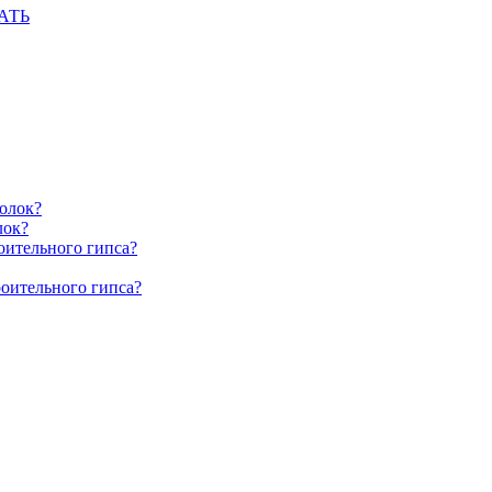
АТЬ
олок?
лок?
оительного гипса?
роительного гипса?