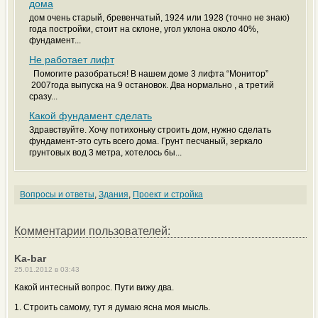
дома
дом очень старый, бревенчатый, 1924 или 1928 (точно не знаю)
года постройки, стоит на склоне, угол уклона около 40%,
фундамент...
Не работает лифт
Помогите разобраться! В нашем доме 3 лифта “Монитор”
2007года выпуска на 9 остановок. Два нормально , а третий
сразу...
Какой фундамент сделать
Здравствуйте. Хочу потихоньку строить дом, нужно сделать
фундамент-это суть всего дома. Грунт песчаный, зеркало
грунтовых вод 3 метра, хотелось бы...
Вопросы и ответы
,
Здания
,
Проект и стройка
Комментарии пользователей:
Ka-bar
25.01.2012 в 03:43
Какой интесный вопрос. Пути вижу два.
1. Строить самому, тут я думаю ясна моя мысль.