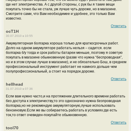
где нет электричества. А с другой стороны, с рук бы я такие вещи
покупать точно бы не стала, уж лучше чуть дороже, но в магазине.
Смотрите сами, что Вам необходимее и удобнее, это только Вам
известно.
Ответить
ocT1H
30.07.2010 в 10:55
Аккумуляторная болгарка хороша только для краткосрочных работ.
Долго на одном аккумуляторе работать нельзя – садится. если
болгарка б/у тогда и срок работы батареи меньше, поэтому я советую
покупать в магазине обыкновенную (разве что нужна “беспроводная”,
но и в этом случае лучше в магазине), и не обязательно Бош, в среднем
профессиональный инструмент работает не намного дольше чем
полупрофессиональный, а стоит на порядок дороже.
Ответить
hellhead
31.07.2010 в 07:36
Если вам нужно часто,и на протяжении длительного времени работать
без доступа к электричеству,то это однозначно нужна безпроводная
болгарка,но не рекомендую аккумуляторную,лучше использовать
бензиновую.Если же вы собираетесь работать в условиях,где есть
ток,то ответ очевиден-покупайте обыкновенную.
Ответить
tool70