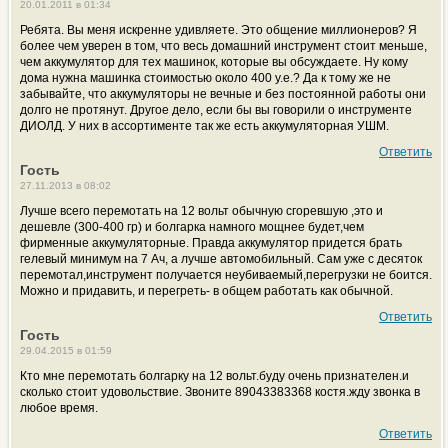
20.01.2011 в 01:34
Ребята. Вы меня искренне удивляете. Это общение миллионеров? Я
более чем уверен в том, что весь домашний инструмент стоит меньше,
чем аккумулятор для тех машинок, которые вы обсуждаете. Ну кому
дома нужна машинка стоимостью около 400 у.е.? Да к тому же не
забывайте, что аккумуляторы не вечные и без постоянной работы они
долго не протянут. Другое дело, если бы вы говорили о инструменте
ДИОЛД. У них в ассортименте так же есть аккумуляторная УШМ.
Ответить
Гость
27.11.2013 в 08:02
Лучше всего перемотать на 12 вольт обычную сгоревшую ,это и
дешевле (300-400 гр) и болгарка намного мощнее будет,чем
фирменные аккумуляторные. Правда аккумулятор придется брать
гелевый минимум на 7 Ач, а лучше автомобильный. Сам уже с десяток
перемотал,инструмент получается неубиваемый,перегрузки не боится.
Можно и придавить, и перегреть- в общем работать как обычной.
Ответить
Гость
29.04.2015 в 01:59
Кто мне перемотать болгарку на 12 вольт.буду очень признателен.и
сколько стоит удовольствие. Звоните 89043383368 костя.жду звонка в
любое время.
Ответить