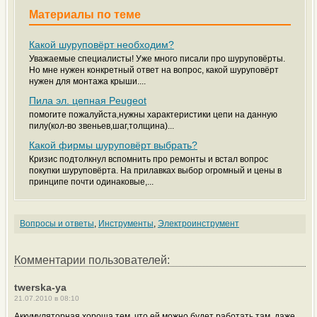
Материалы по теме
Какой шуруповёрт необходим?
Уважаемые специалисты! Уже много писали про шуруповёрты.
Но мне нужен конкретный ответ на вопрос, какой шуруповёрт
нужен для монтажа крыши....
Пила эл. цепная Peugeot
помогите пожалуйста,нужны характеристики цепи на данную
пилу(кол-во звеньев,шаг,толщина)...
Какой фирмы шуруповёрт выбрать?
Кризис подтолкнул вспомнить про ремонты и встал вопрос
покупки шуруповёрта. На прилавках выбор огромный и цены в
принципе почти одинаковые,...
Вопросы и ответы
,
Инструменты
,
Электроинструмент
Комментарии пользователей:
twerska-ya
21.07.2010 в 08:10
Аккумуляторная хороша тем, что ей можно будет работать там, даже