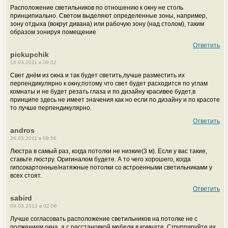
Расположение светильников по отношению к окну не столь
принципиально. Светом выделяют определенные зоны, например,
зону отдыха (вокруг дивана) или рабочую зону (над столом), таким
образом зонируя помещение
Ответить
pickupchik
16.03.2011 в 09:02
Свет днём из окна и так будет светить,лучше разместить их
перпендикулярно к окну,потому что свет будет расходится по углам
комнаты и не будет резать глаза и по дизайну красивее будет,в
принципе здесь не имеет значения как но если по дизайну и по красоте
то лучше перпендикулярно.
Ответить
andros
26.03.2011 в 09:56
Люстра в самый раз, когда потолки не низкие(3 м). Если у вас такие,
ставьте люстру. Оригиналом будете. А то чего хорошего, когда
гипсокартонные/натяжные потолки со встроенными светильниками у
всех стоят.
Ответить
sabird
09.03.2012 в 02:06
Лучше согласовать расположение светильников на потолке не с
полжением окна, а с расстановкой мебели в комнате. Сгруппируйте их