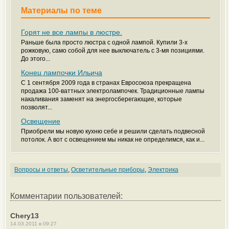
Материалы по теме
Горят не все лампы в люстре.
Раньше была просто люстра с одной лампой. Купили 3-х
рожковую, само собой для нее выключатель с 3-мя позициями.
До этого...
Конец лампочки Ильича
С 1 сентября 2009 года в странах Евросоюза прекращена
продажа 100-ваттных электролампочек. Традиционные лампы
накаливания заменят на энергосберегающие, которые
позволят...
Освещение
Приобрели мы новую кухню себе и решили сделать подвесной
потолок. А вот с освещением мы никак не определимся, как и...
Вопросы и ответы
,
Осветительные приборы
,
Электрика
Комментарии пользователей:
Chery13
14.03.2011 в 09:27