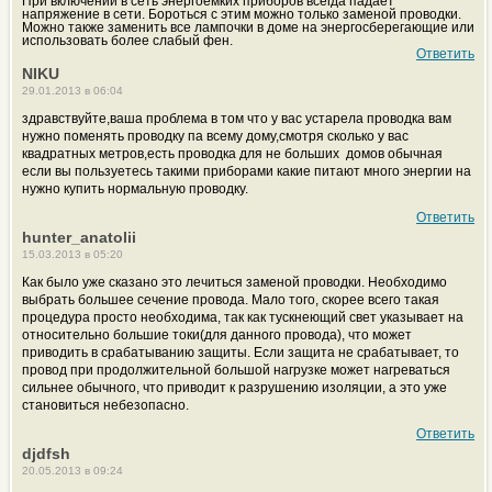
При включении в сеть энергоемких приборов всегда падает
напряжение в сети. Бороться с этим можно только заменой проводки.
Можно также заменить все лампочки в доме на энергосберегающие или
использовать более слабый фен.
Ответить
NIKU
29.01.2013 в 06:04
здравствуйте,ваша проблема в том что у вас устарела проводка вам
нужно поменять проводку па всему дому,смотря сколько у вас
квадратных метров,есть проводка для не больших домов обычная
если вы пользуетесь такими приборами какие питают много энергии на
нужно купить нормальную проводку.
Ответить
hunter_anatolii
15.03.2013 в 05:20
Как было уже сказано это лечиться заменой проводки. Необходимо
выбрать большее сечение провода. Мало того, скорее всего такая
процедура просто необходима, так как тускнеющий свет указывает на
относительно большие токи(для данного провода), что может
приводить в срабатыванию защиты. Если защита не срабатывает, то
провод при продолжительной большой нагрузке может нагреваться
сильнее обычного, что приводит к разрушению изоляции, а это уже
становиться небезопасно.
Ответить
djdfsh
20.05.2013 в 09:24