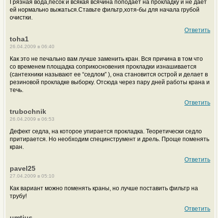
Грязная вода,песок и всякая всячина поподает на прокладку и не дает
ей нормально выжаться.Ставьте фильтр,хотя-бы для начала грубой
очистки.
Ответить
toha1
26.04.2009 в 06:40
Как это не печально вам лучше заменить кран. Вся причина в том что
со временем площадка соприкосновения прокладки изнашивается
(сантехники называют ее “седлом” ), она становится острой и делает в
резиновой прокладке выборку. Отсюда через пару дней работы крана и
течь.
Ответить
trubochnik
26.04.2009 в 06:53
Дефект седла, на которое упирается прокладка. Теоретически седло
притирается. Но необходим специнструмент и дрель. Проще поменять
кран.
Ответить
pavel25
27.04.2009 в 05:10
Как вариант можно поменять краны, но лучше поставить фильтр на
трубу!
Ответить
umtius