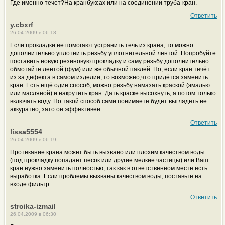
Где именно течет?На кранбуксах или на соединении труба-кран.
Ответить
y.cbxrf
26.04.2009 в 06:18
Если прокладки не помогают устранить течь из крана, то можно
дополнительно уплотнить резьбу уплотнительной лентой. Попробуйте
поставить новую резиновую прокладку и саму резьбу дополнительно
обмотайте лентой (фум) или же обычной паклей. Но, если кран течёт
из за дефекта в самом изделии, то возможно,что придётся заменить
кран. Есть ещё один способ, можно резьбу намазать краской (эмалью
или масляной) и накрутить кран. Дать краске высохнуть, а потом только
включать воду. Но такой способ сами понимаете будет выглядеть не
аккуратно, зато он эффективен.
Ответить
lissa5554
26.04.2009 в 06:19
Протекание крана может быть вызвано или плохим качеством воды
(под прокладку попадает песок или другие мелкие частицы) или Ваш
кран нужно заменить полностью, так как в ответственном месте есть
выработка. Если проблемы вызваны качеством воды, поставьте на
входе фильтр.
Ответить
stroika-izmail
26.04.2009 в 06:30