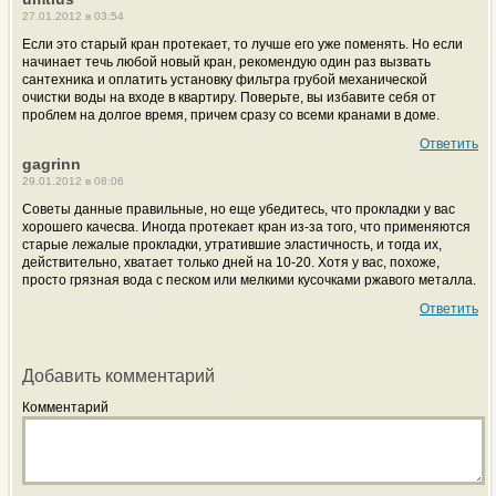
27.01.2012 в 03:54
Если это старый кран протекает, то лучше его уже поменять. Но если
начинает течь любой новый кран, рекомендую один раз вызвать
сантехника и оплатить установку фильтра грубой механической
очистки воды на входе в квартиру. Поверьте, вы избавите себя от
проблем на долгое время, причем сразу со всеми кранами в доме.
Ответить
gagrinn
29.01.2012 в 08:06
Советы данные правильные, но еще убедитесь, что прокладки у вас
хорошего качесва. Иногда протекает кран из-за того, что применяются
старые лежалые прокладки, утратившие эластичность, и тогда их,
действительно, хватает только дней на 10-20. Хотя у вас, похоже,
просто грязная вода с песком или мелкими кусочками ржавого металла.
Ответить
Добавить комментарий
Комментарий