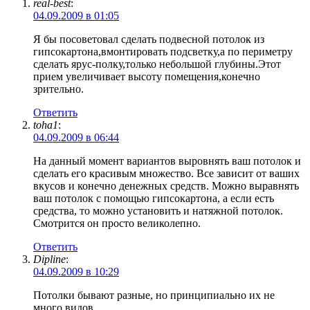
real-best
:
04.09.2009 в 01:05
Я бы посоветовал сделать подвесной потолок из
гипсокартона,вмонтировать подсветку,а по периметру
сделать ярус-полку,только небольшой глубины.Этот
прием увеличивает высоту помещения,конечно
зрительно.
Ответить
toha1
:
04.09.2009 в 06:44
На данный момент вариантов выровнять ваш потолок и
сделать его красивым множество. Все зависит от ваших
вкусов и конечно денежных средств. Можно выравнять
ваш потолок с помощью гипсокартона, а если есть
средства, то можно установить и натяжной потолок.
Смотрится он просто великолепно.
Ответить
Dipline
:
04.09.2009 в 10:29
Потолки бывают разные, но принципиально их не
много видов.