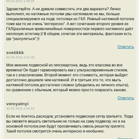
05.04.2011 в 08:05
Здравствуйте. А не думали совместить эти два варианта? Лично
выполнял, но натяжные потолки увы натягивали не мы, больше
специализируемся на подв. потолках из ГКЛ. Ровный натяжной потолок
тоже как то не очень “интересно”. А вот сочетание второго уровня из
ГКЛ(различные криволинейные поверхности)и первого натяжного даёт
неплохую эстетику:)! В общем, сочетая эти материалы, фантазии есть
где “разгуляться”:)!
Ответить
svetikkk
20.04.2011 в 01:28
Мое мнение подвесной из гипсокартона, ведь это классика во все
времена! Он будет гармонировать как с ультрасовременным стилем,
так и с классическим. Второй момент это стоимость, которая выйдет
достаточно дешевле чем натяжной. И в третьих это то, что мыть
натяжной потолок достаточно сложно (убедились из личного опыта),
по сравнению с обычным, который можно просто покрасить заново.
Ответить
veroyatnyi
30.04.2011 в 04:18
Если не боитесь расходов, установите подвесную сетку грильято. Тогда
вы сможете вешать светильник не только на саму подвеску. но и на
основной потолок,они будут просвечивать сквозь решетку грилято.
Такой потолок смотрится очень интересно и необычно.