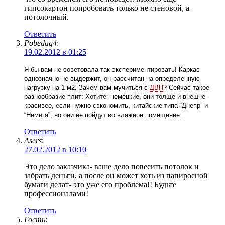
гипсокартон попробовать только не стеновой, а
потолочный.
Ответить
Pobedag4
:
19.02.2012 в 01:25
Я бы вам не советовала так экспериментировать! Каркас
однозначно не выдержит, он рассчитан на определенную
нагрузку на 1 м2. Зачем вам мучиться с
ДВП
? Сейчас такое
разнообразие плит: Хотите- немецкие, они толще и внешне
красивее, если нужно сэкономить, китайские типа “Днепр” и
“Немига”, но они не пойдут во влажное помещение.
Ответить
Asers
:
27.02.2012 в 10:10
Это дело заказчика- ваше дело повесить потолок и
забрать деньги, а после он может хоть из папиросной
бумаги делат- это уже его проблема!! Будьте
профессионалами!
Ответить
Гость
: