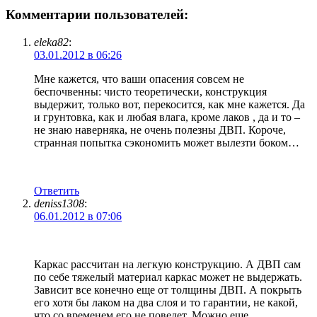
Комментарии пользователей:
eleka82
:
03.01.2012 в 06:26
Мне кажется, что ваши опасения совсем не
беспочвенны: чисто теоретически, конструкция
выдержит, только вот, перекосится, как мне кажется. Да
и грунтовка, как и любая влага, кроме лаков , да и то –
не знаю наверняка, не очень полезны ДВП. Короче,
странная попытка сэкономить может вылезти боком…
Ответить
deniss1308
:
06.01.2012 в 07:06
Каркас рассчитан на легкую конструкцию. А ДВП сам
по себе тяжелый материал каркас может не выдержать.
Зависит все конечно еще от толщины ДВП. А покрыть
его хотя бы лаком на два слоя и то гарантии, не какой,
что со временем его не поведет. Можно еще