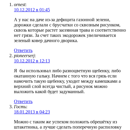
ornest
:
10.12.2012 в 01:45
А у нас на даче из-за дефицита газонной зелени,
дорожки сделали с брусчатки со сквозным рисунком,
сквозь которые растет засеянная трава и соответственно
нет грязи. За счет таких экодорожек увеличивается
зеленый ковер дачного дворика.
Ответить
pioneerserj
:
10.12.2012 в 12:13
Я
бы использовал либо разноцветную щебенку, либо
окатанную гальку. Начнем с того что вся грязь если
намочить такую щебенку, уходит между камешками а
верхний слой всегда чистый, а рисунок можно
выложить какой будет задуманный.
Ответить
Гость
:
18.01.2013 в 04:23
Можно с таким же успехом положить обрешётку из
штакетника, а лучше сделать поперечную распиловку