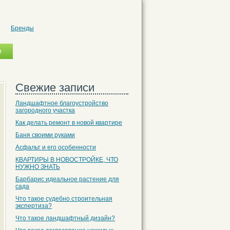
Бренды
Свежие записи
Ландшафтное благоустройство
загородного участка
Как делать ремонт в новой квартире
Баня своими руками
Асфальт и его особенности
КВАРТИРЫ В НОВОСТРОЙКЕ, ЧТО
НУЖНО ЗНАТЬ
Барбарис идеальное растение для
сада
Что такое судебно строительная
экспертиза?
Что такое ландшафтный дизайн?