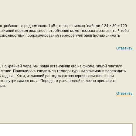
отребляют в среднем всего 1 кВт, то через месяц “набежит” 24 × 30 = 720
В зимний период реальное потребление может возрасти раз в пять. Чтобы
возможностями программирования терморегуляторов (ночью снижать
Ответить
 По крайней мере, мы, когда установили его на фирме, зимой платили
пление. Приходилось следить за температурным режимом и переводить
выходные. Хотя, излишний расход электроэнергии возможен и при
х внутри самого пола. Перед его устиановкой полезно пригласить
тры.
Ответить