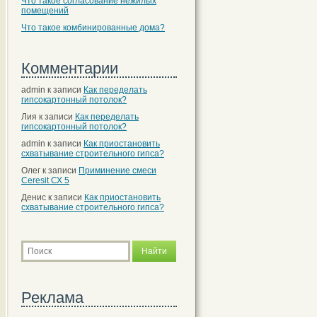
Что такое согласование нежилых
помещений
Что такое комбинированные дома?
Комментарии
admin
к записи
Как переделать
гипсокартонный потолок?
Лия
к записи
Как переделать
гипсокартонный потолок?
admin
к записи
Как приостановить
схватывание строительного гипса?
Олег
к записи
Приминение смеси
Ceresit СХ 5
Денис
к записи
Как приостановить
схватывание строительного гипса?
Реклама