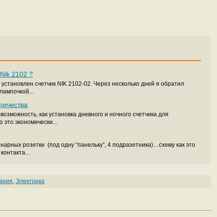
Nik 2102 ?
 установлен счетчик NIK 2102-02. Через несколько дней я обратил
лампочкой...
тричества
возможность, как установка дневного и ночного счетчика для
 это экономически...
нарных розетки (под одну “панельку”, 4 подразетника)…схему как это
контакта...
ания
,
Электрика