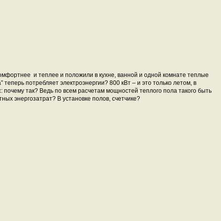
мфортнее и теплее и положили в кухне, ванной и одной комнате теплые
” теперь потребляет электроэнергии? 800 кВт – и это только летом, в
: почему так? Ведь по всем расчетам мощностей теплого пола такого быть
тных энергозатрат? В установке полов, счетчике?