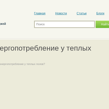
Главная
Новости
Статьи
Блоги
джей
нергопотребление у теплых
энергопотребление у теплых полов?