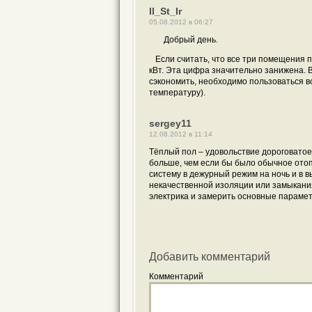
Il_St_Ir
05.08.2012 в 06:27
Добрый день.
Если считать, что все три помещения п
кВт. Эта цифра значительно занижена. 
сэкономить, необходимо пользоваться 
температуру).
sergey11
12.08.2012 в 11:14
Тёплый пол – удовольствие дороговатое.
больше, чем если бы было обычное ото
систему в дежурный режим на ночь и в 
некачественной изоляции или замыкания
электрика и замерить основные параме
Добавить комментарий
Комментарий