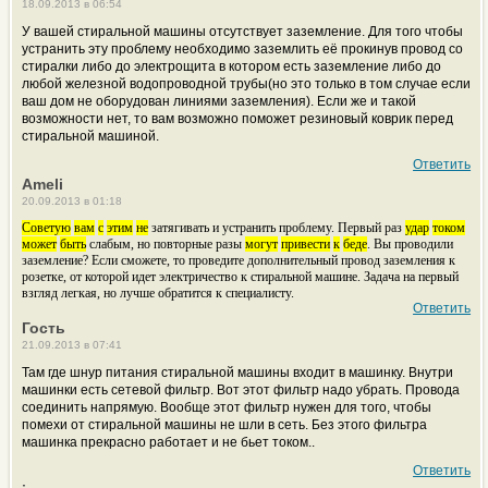
18.09.2013 в 06:54
У вашей стиральной машины отсутствует заземление. Для того чтобы
устранить эту проблему необходимо заземлить её прокинув провод со
стиралки либо до электрощита в котором есть заземление либо до
любой железной водопроводной трубы(но это только в том случае если
ваш дом не оборудован линиями заземления). Если же и такой
возможности нет, то вам возможно поможет резиновый коврик перед
стиральной машиной.
Ответить
Ameli
20.09.2013 в 01:18
Советую
вам
с
этим
не
затягивать и устранить проблему. Первый раз
удар
током
может
быть
слабым, но повторные разы
могут
привести
к
беде
. Вы проводили
заземление? Если сможете, то проведите дополнительный провод заземления к
розетке, от которой идет электричество к стиральной машине. Задача на первый
взгляд легкая, но лучше обратится к специалисту.
Ответить
Гость
21.09.2013 в 07:41
Там где шнур питания стиральной машины входит в машинку. Внутри
машинки есть сетевой фильтр. Вот этот фильтр надо убрать. Провода
соединить напрямую. Вообще этот фильтр нужен для того, чтобы
помехи от стиральной машины не шли в сеть. Без этого фильтра
машинка прекрасно работает и не бьет током..
Ответить