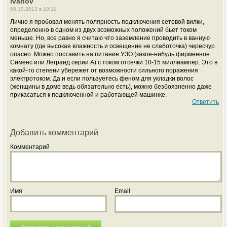
ivanov
08.10.2013 в 10:11
Лично я пробовал менять полярность подключения сетевой вилки,
определенно в одном из двух возможных положений бьет током
меньше. Но, все равно я считаю что заземление проводить в ванную
комнату (где высокая влажность и освещение не слаботочка) чересчур
опасно. Можно поставить на питание УЗО (какое-нибудь фирменное
Сименс или Легранд серии А) с током отсечки 10-15 миллиампер. Это в
какой-то степени убережет от возможности сильного поражения
электротоком. Да и если пользуетесь феном для укладки волос
(женщины в доме ведь обязательно есть), можно безбоязненно даже
прикасаться к подключенной и работающей машинке.
Ответить
Добавить комментарий
Комментарий
Имя
Email