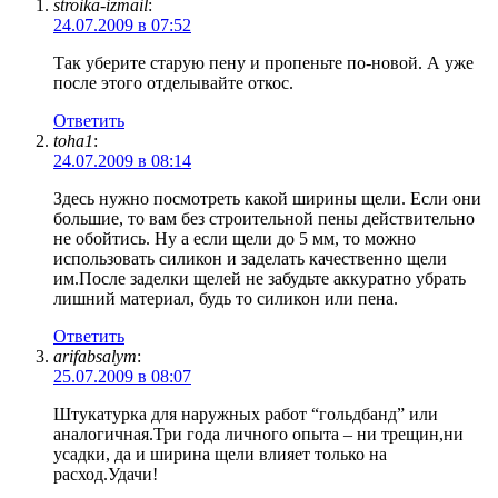
stroika-izmail
:
24.07.2009 в 07:52
Так уберите старую пену и пропеньте по-новой. А уже
после этого отделывайте откос.
Ответить
toha1
:
24.07.2009 в 08:14
Здесь нужно посмотреть какой ширины щели. Если они
большие, то вам без строительной пены действительно
не обойтись. Ну а если щели до 5 мм, то можно
использовать силикон и заделать качественно щели
им.После заделки щелей не забудьте аккуратно убрать
лишний материал, будь то силикон или пена.
Ответить
arifabsalym
:
25.07.2009 в 08:07
Штукатурка для наружных работ “гольдбанд” или
аналогичная.Три года личного опыта – ни трещин,ни
усадки, да и ширина щели влияет только на
расход.Удачи!