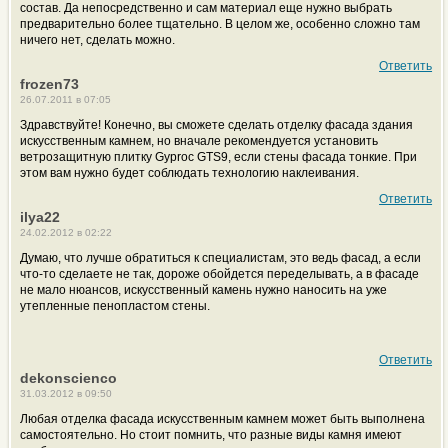
состав. Да непосредственно и сам материал еще нужно выбрать
предварительно более тщательно. В целом же, особенно сложно там
ничего нет, сделать можно.
Ответить
frozen73
26.07.2011 в 07:05
Здравствуйте! Конечно, вы сможете сделать отделку фасада здания
искусственным камнем, но вначале рекомендуется установить
ветрозащитную плитку Gyproc GTS9, если стены фасада тонкие. При
этом вам нужно будет соблюдать технологию наклеивания.
Ответить
ilya22
24.02.2012 в 02:22
Думаю, что лучше обратиться к специалистам, это ведь фасад, а если
что-то сделаете не так, дороже обойдется переделывать, а в фасаде
не мало нюансов, искусственный камень нужно наносить на уже
утепленные пенопластом стены.
Ответить
dekonscienco
31.03.2012 в 09:50
Любая отделка фасада искусственным камнем может быть выполнена
самостоятельно. Но стоит помнить, что разные виды камня имеют