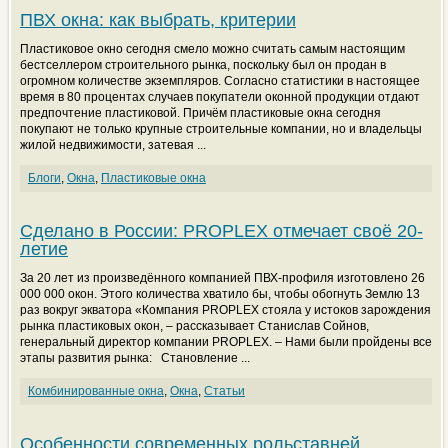
ПВХ окна: как выбрать, критерии
Пластиковое окно сегодня смело можно считать самым настоящим
бестселлером строительного рынка, поскольку был он продан в
огромном количестве экземпляров. Согласно статистики в настоящее
время в 80 процентах случаев покупатели оконной продукции отдают
предпочтение пластиковой. Причём пластиковые окна сегодня
покупают не только крупные строительные компании, но и владельцы
жилой недвижимости, затевая ...
Блоги
,
Окна
,
Пластиковые окна
Сделано в России: PROPLEX отмечает своё 20-
летие
За 20 лет из произведённого компанией ПВХ-профиля изготовлено 26
000 000 окон. Этого количества хватило бы, чтобы обогнуть Землю 13
раз вокруг экватора «Компания PROPLEX стояла у истоков зарождения
рынка пластиковых окон, – рассказывает Станислав Сойнов,
генеральный директор компании PROPLEX. – Нами были пройдены все
этапы развития рынка: Становление ...
Комбинированные окна
,
Окна
,
Статьи
Особенности современных рольставней