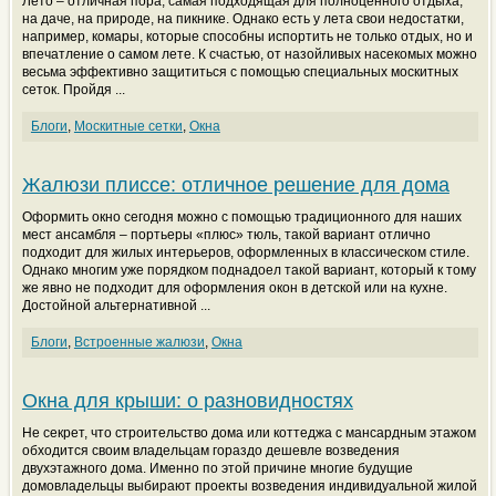
Лето – отличная пора, самая подходящая для полноценного отдыха,
на даче, на природе, на пикнике. Однако есть у лета свои недостатки,
например, комары, которые способны испортить не только отдых, но и
впечатление о самом лете. К счастью, от назойливых насекомых можно
весьма эффективно защититься с помощью специальных москитных
сеток. Пройдя ...
Блоги
,
Москитные сетки
,
Окна
Жалюзи плиссе: отличное решение для дома
Оформить окно сегодня можно с помощью традиционного для наших
мест ансамбля – портьеры «плюс» тюль, такой вариант отлично
подходит для жилых интерьеров, оформленных в классическом стиле.
Однако многим уже порядком поднадоел такой вариант, который к тому
же явно не подходит для оформления окон в детской или на кухне.
Достойной альтернативной ...
Блоги
,
Встроенные жалюзи
,
Окна
Окна для крыши: о разновидностях
Не секрет, что строительство дома или коттеджа с мансардным этажом
обходится своим владельцам гораздо дешевле возведения
двухэтажного дома. Именно по этой причине многие будущие
домовладельцы выбирают проекты возведения индивидуальной жилой