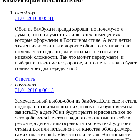
Комментарии пользователей:
twerska-ya
:
31.01.2010 в 05:41
Обои из бамбука и правда хороши, но почему-то я
думаю, что они уместны лишь в тех помещениях,
которые оформлены в Восточном стиле. А если детки
захотят изрисовать это дорогие обои, то им ничего не
помешает это сделать, да и отодрать не составит
никакой сложности. Так что может передумаете, и
выберите что-то менее дорогое, и что не так жалко будет
годика чрез два переделать?!
Ответить
bossa-nova
:
31.01.2010 в 06:13
Замечательный выбор-обои из бамбука.Если еще и стиль
подобран правильно под них,то комната будет всем на
зависть.Ну а дети?Они будут грызть и рисовать все,до
чего доберутся.Не стоит ради этого отказывать себе в
ремонте,а детей лишать радости творчества.Будут они
отмываться или нет,зависит от качества обоев,размера
самих пластинок,бамбук это или сизаль.Эти тонкости