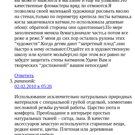
вы можете выяснить в магазине и еще на упаковке.Но
качественные фломастеры вряд ли отмоются.Я
позволяла своей маленькой художнице рисовать вволю
на стенах,только по периметру крепила листы ватмана,а
когла заканчивался ватман,то использовала дешевые
обои(с обратной стороны они однотонные).По мере
заполненения меняла бумагу,вначале часто,а потом все
реже и реже.У меня до сих пор остались рулоны этих
“художеств”.Когда детям дают “запретный плод”,они
быстро к нему остывают.Отдайте их в художественную
школу или купите мольберт,но при этом все равно не
забудте защитить стены ватманом.Удачи Вам и
творческих “достижений” вашим непоседам!
Ответить
panasonik
:
02.02.2010 в 05:26
Использование исключительно натуральных природных
материалов с специальной грубой отделкой, элементами
несложной резьбы ручной работы. Царство уюта и
комфорта. Преобладание в интерьере простых
натуральных тканей – ситца, льна. В качестве
аксессуаров зачастую используются старинные вещи,
редкие книги, цветы. Плетеная или деревянная
некрашеная мебель.