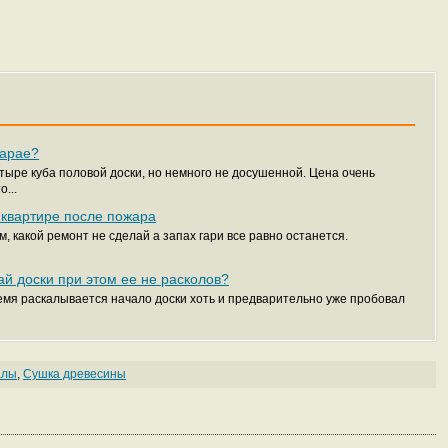
сарае?
етыре куба половой доски, но немного не досушенной. Цена очень
...
в квартире после пожара
м, какой ремонт не сделай а запах гари все равно останется.
рай доски при этом ее не расколов?
емя раскалывается начало доски хоть и предварительно уже пробовал
алы
,
Сушка древесины