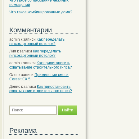
Что такое согласование нежилых
помещений
Что такое комбинированные дома?
Комментарии
admin
к записи
Как переделать
гипсокартонный потолок?
Лия
к записи
Как переделать
гипсокартонный потолок?
admin
к записи
Как приостановить
схватывание строительного гипса?
Олег
к записи
Приминение смеси
Ceresit СХ 5
Денис
к записи
Как приостановить
схватывание строительного гипса?
Реклама