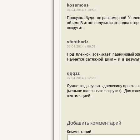
kossmoss
04.04.2014 в 10:50
Просушка будет не равномерной. У плен
объем. В итоге получится что одна сторо
покрутит.
vfcnthcrfz
06.04.2014 в 06:53
Под пленкой возникает парниковый эфф
Начнется затяжной цикл – и в результ
qqqzz
07.04.2014 в 12:20
Лучше тогда сушить древесину просто н
(меньше шансов что покрутит). Для ка
вентиляцией.
Добавить комментарий
Комментарий