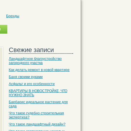
Бренды
Свежие записи
Ландшафтное благоустройство
загородного участка
Как делать ремонт в новой квартире
Баня своими руками
Асфальт и его особенности
КВАРТИРЫ В НОВОСТРОЙКЕ, ЧТО
НУЖНО ЗНАТЬ
Барбарис идеальное растение для
сада
Что такое судебно строительная
экспертиза?
Что такое ландшафтный дизайн?