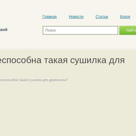
Главная
Новости
Статьи
Блоги
джей
еспособна такая сушилка для
неспособна такая сушилка для древесины?