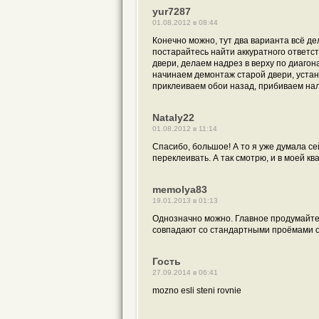
yur7287
01.08.2012 в 08:44
Конечно можно, тут два варианта всё д
постарайтесь найти аккуратного ответс
двери, делаем надрез в верху по диагон
начинаем демонтаж старой двери, уста
приклеиваем обои назад, прибиваем налич
Nataly22
01.08.2012 в 11:14
Спасибо, большое! А то я уже думала с
переклеивать. А так смотрю, и в моей ква
memolya83
19.01.2013 в 01:13
Однозначно можно. Главное продумайте 
совпадают со стандартными проёмами об
Гость
27.09.2014 в 06:41
mozno esli steni rovnie