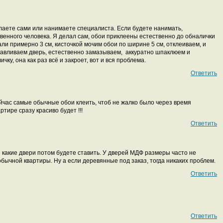
елаете сами или нанимаете специалиста. Если будете нанимать,
твенного человека. Я делал сам, обои приклеены естественно до обналички
али примерно 3 см, кисточкой мочим обои по ширине 5 см, отклеиваем, и
навливаем дверь, естественно замазываем, аккуратно шпаклюем и
ку, она как раз всё и закроет, вот и вся проблема.
Ответить
ейчас самые обычные обои клеить, чтоб не жалко было через время
ртире сразу красиво будет !!!
Ответить
какие двери потом будете ставить. У дверей МДФ размеры часто не
ычной квартиры. Ну а если деревянные под заказ, тогда никаких проблем.
Ответить
Ответить