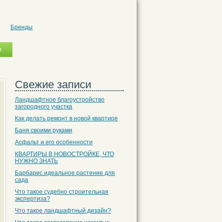
Бренды
Свежие записи
Ландшафтное благоустройство
загородного участка
Как делать ремонт в новой квартире
Баня своими руками
Асфальт и его особенности
КВАРТИРЫ В НОВОСТРОЙКЕ, ЧТО
НУЖНО ЗНАТЬ
Барбарис идеальное растение для
сада
Что такое судебно строительная
экспертиза?
Что такое ландшафтный дизайн?