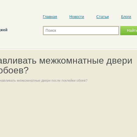
Главная
Новости
Статьи
Блоги
джей
авливать межкомнатные двери
 обоев?
навливать межкомнатные двери после поклейки обоев?