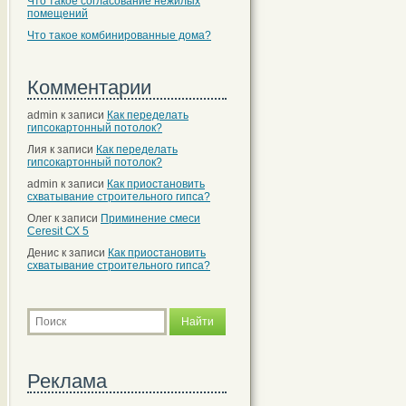
Что такое согласование нежилых
помещений
Что такое комбинированные дома?
Комментарии
admin
к записи
Как переделать
гипсокартонный потолок?
Лия
к записи
Как переделать
гипсокартонный потолок?
admin
к записи
Как приостановить
схватывание строительного гипса?
Олег
к записи
Приминение смеси
Ceresit СХ 5
Денис
к записи
Как приостановить
схватывание строительного гипса?
Реклама