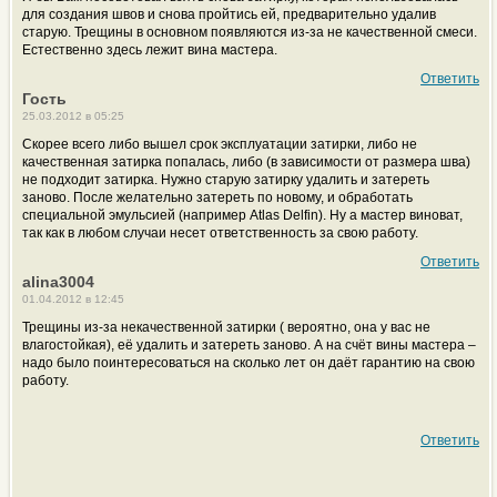
для создания швов и снова пройтись ей, предварительно удалив
старую. Трещины в основном появляются из-за не качественной смеси.
Естественно здесь лежит вина мастера.
Ответить
Гость
25.03.2012 в 05:25
Скорее всего либо вышел срок эксплуатации затирки, либо не
качественная затирка попалась, либо (в зависимости от размера шва)
не подходит затирка. Нужно старую затирку удалить и затереть
заново. После желательно затереть по новому, и обработать
специальной эмульсией (например Atlas Delfin). Ну а мастер виноват,
так как в любом случаи несет ответственность за свою работу.
Ответить
alina3004
01.04.2012 в 12:45
Трещины из-за некачественной затирки ( вероятно, она у вас не
влагостойкая), её удалить и затереть заново. А на счёт вины мастера –
надо было поинтересоваться на сколько лет он даёт гарантию на свою
работу.
Ответить