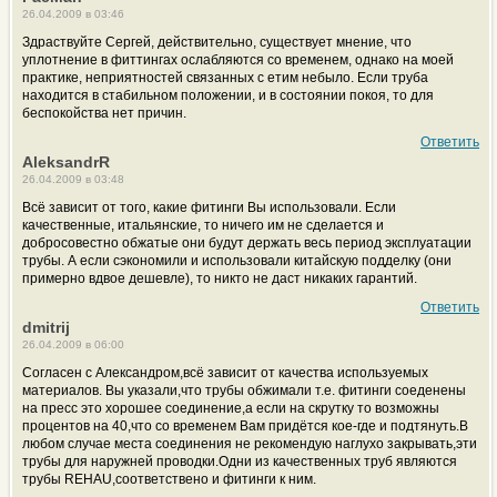
26.04.2009 в 03:46
Здраствуйте Сергей, действительно, существует мнение, что
уплотнение в фиттингах ослабляются со временем, однако на моей
практике, неприятностей связанных с етим небыло. Если труба
находится в стабильном положении, и в состоянии покоя, то для
беспокойства нет причин.
Ответить
AleksandrR
26.04.2009 в 03:48
Всё зависит от того, какие фитинги Вы использовали. Если
качественные, итальянские, то ничего им не сделается и
добросовестно обжатые они будут держать весь период эксплуатации
трубы. А если сэкономили и использовали китайскую подделку (они
примерно вдвое дешевле), то никто не даст никаких гарантий.
Ответить
dmitrij
26.04.2009 в 06:00
Согласен с Александром,всё зависит от качества используемых
материалов. Вы указали,что трубы обжимали т.е. фитинги соеденены
на пресс это хорошее соединение,а если на скрутку то возможны
процентов на 40,что со временем Вам придётся кое-где и подтянуть.В
любом случае места соединения не рекомендую наглухо закрывать,эти
трубы для наружней проводки.Одни из качественных труб являются
трубы REHAU,соответствено и фитинги к ним.