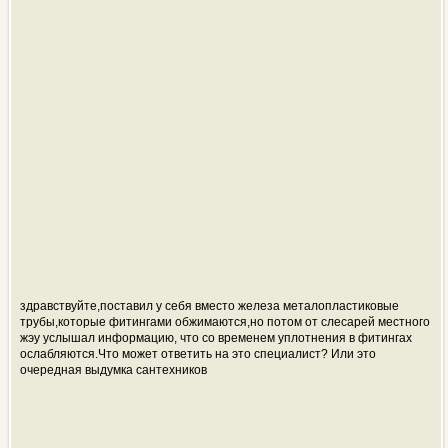
здравствуйте,поставил у себя вместо железа металопластиковые
трубы,которые фитингами обжимаются,но потом от слесарей местного
жэу услышал информацию, что со временем уплотнения в фитингах
ослабляются.Что может ответить на это специалист? Или это
очередная выдумка сантехников