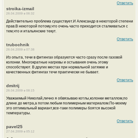
Ответить
stroika-izmail
26.04.2009 в 06:32
Действительно проблема существует.И Александр в некоторой степени
прав.В некоторой потому,что очень часто приходится сталкиваться с
тем,что и итальянские текут.
Ответить
trubochnik
26.04.2009 в 07:38
Из опыта, течи в фитингах образуются часто сразу после газовой
колонки. Многократные нагревы и остывания очень этому
способствуют. В других местах при нормальной затяжке и
качественных фитингах течи практически не бывает.
Ответить
dmitrij
26.04.2009 в 08:15
Уважаемый Николай,лично я обвязываю котлы,колонки металлом,по
длине до метра,а потом любым полимерным материалом.По-моему
это оптимальный вариант,все-таки полимеры боятся высокой
температуры.
Ответить
pavel25
27.04.2009 в 05:12