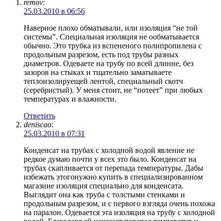
remov
:
25.03.2010 в 06:56
Наверное плохо обматывали, или изоляция “не той
системы”. Специальная изоляция не ообматывается
обычно. Это трубка из вспененого полипропилена с
продольным разрезом, есть под трубы разных
диаметров. Одеваете на трубу по всей длинне, без
зазоров на стыках и тщательно заматываете
теплоизолируещей лентой, специальный скотч
(серебристый). У меня стоит, не “потеет” при любых
температурах и влажности.
Ответить
deniscao
:
25.03.2010 в 07:31
Конденсат на трубах с холодной водой явление не
редкое думаю почти у всех это было. Конденсат на
трубах скапливается от перепада температуры. Дабы
избежать этогонужно купить в специализированном
магазине изоляция специально для конденсата.
Выглядит она как труба с толстыми стенками и
продольным разрезом, и с первого взгляда очень похожа
на паралон. Одевается эта изоляция на трубу с холодной