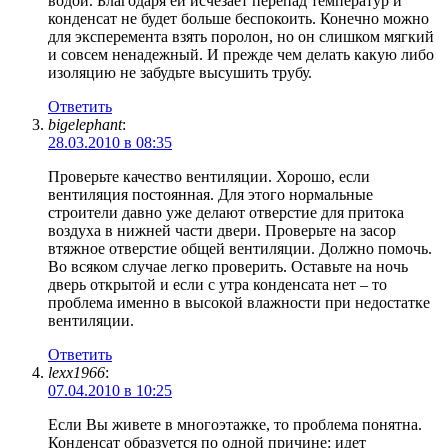
водой. Благодаря ей исчезает перепад температур и
конденсат не будет больше беспокоить. Конечно можно
для эксперемента взять поролон, но он слишком мягкий
и совсем ненадежный. И прежде чем делать какую либо
изоляцию не забудьте высушить трубу.
Ответить
bigelephant
:
28.03.2010 в 08:35
Проверьте качество вентиляции. Хорошо, если
вентиляция постоянная. Для этого нормальные
строители давно уже делают отверстие для притока
воздуха в нижней части двери. Проверьте на засор
втяжноe отверстие общей вентиляции. Должно помочь.
Во всяком случае легко проверить. Оставьте на ночь
дверь открытой и если с утра конденсата нет – то
проблема именно в высокой влажности при недостатке
вентиляции.
Ответить
lexx1966
:
07.04.2010 в 10:25
Если Вы живете в многоэтажке, то проблема понятна.
Конденсат образуется по одной причине: идет