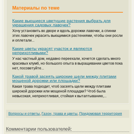
Материалы по теме
Какие вьющиеся цветущие растения выбрать для
украшения садовых лавочек?
Хочу установить во дворе и вдоль дорожки лавочки, а спинки
этих лавочек украсить вьющимися растениями, чтобы они росли
и оплетали...
Какие цветы украсят участок и являются
неприхотливыми?
У нас частный дом, недавно переехали, хочется сделать много
красивых клумб, но большого опыта в выращивании цветов пока
нет, посоветуйте...
Какой травой засеять широкие щели между плитами
мощеной дорожки или площадки?
Какая трава подходит, чтоб засеять щели между плитами
широкой дорожки или мощеной площадки? Чтоб была
невысокая, неприхотливая, стойкая к вытаптыванию,...
Вопросы и ответы
,
Газон, трава и цветы
,
Придомовая территория
Комментарии пользователей: