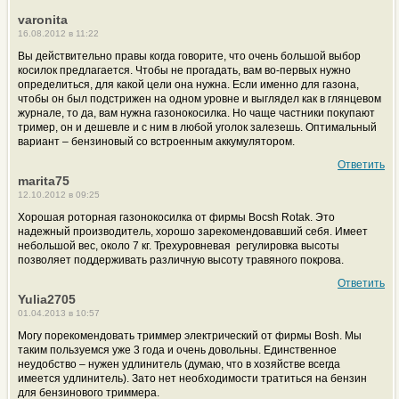
varonita
16.08.2012 в 11:22
Вы действительно правы когда говорите, что очень большой выбор
косилок предлагается. Чтобы не прогадать, вам во-первых нужно
определиться, для какой цели она нужна. Если именно для газона,
чтобы он был подстрижен на одном уровне и выглядел как в глянцевом
журнале, то да, вам нужна газонокосилка. Но чаще частники покупают
тример, он и дешевле и с ним в любой уголок залезешь. Оптимальный
вариант – бензиновый со встроенным аккумулятором.
Ответить
marita75
12.10.2012 в 09:25
Хорошая роторная газонокосилка от фирмы Bocsh Rotak. Это
надежный производитель, хорошо зарекомендовавший себя. Имеет
небольшой вес, около 7 кг. Трехуровневая регулировка высоты
позволяет поддерживать различную высоту травяного покрова.
Ответить
Yulia2705
01.04.2013 в 10:57
Могу порекомендовать триммер электрический от фирмы Bosh. Мы
таким пользуемся уже 3 года и очень довольны. Единственное
неудобство – нужен удлинитель (думаю, что в хозяйстве всегда
имеется удлинитель). Зато нет необходимости тратиться на бензин
для бензинового триммера.