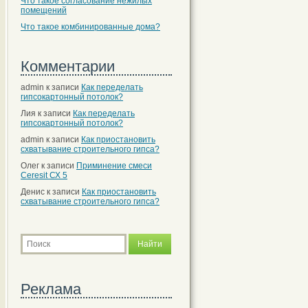
Что такое согласование нежилых
помещений
Что такое комбинированные дома?
Комментарии
admin
к записи
Как переделать
гипсокартонный потолок?
Лия
к записи
Как переделать
гипсокартонный потолок?
admin
к записи
Как приостановить
схватывание строительного гипса?
Олег
к записи
Приминение смеси
Ceresit СХ 5
Денис
к записи
Как приостановить
схватывание строительного гипса?
Реклама