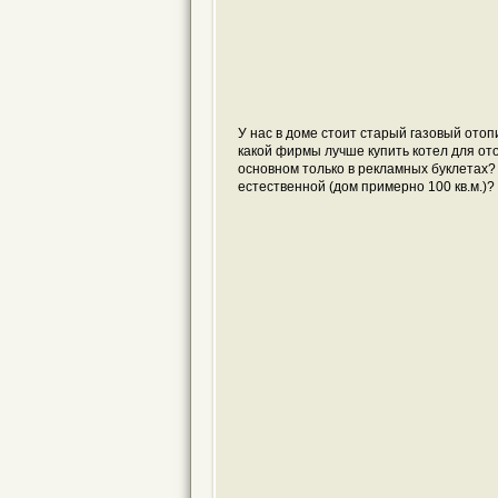
У нас в доме стоит старый газовый отоп
какой
фирмы
лучше
купить
котел
для
от
основном только в рекламных буклетах?
естественной (дом примерно 100 кв.м.)?