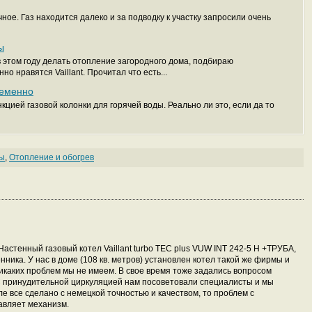
ное. Газ находится далеко и за подводку к участку запросили очень
ы
этом году делать отопление загородного дома, подбираю
о нравятся Vaillant. Прочитал что есть...
ременно
кцией газовой колонки для горячей воды. Реально ли это, если да то
лы
,
Отопление и обогрев
Настенный газовый котел Vaillant turbo TEC plus VUW INT 242-5 H +ТРУБА,
нника. У нас в доме (108 кв. метров) установлен котел такой же фирмы и
никаких проблем мы не имеем. В свое время тоже задались вопросом
. С принудительной циркуляцией нам посоветовали специалисты и мы
ле все сделано с немецкой точностью и качеством, то проблем с
равляет механизм.