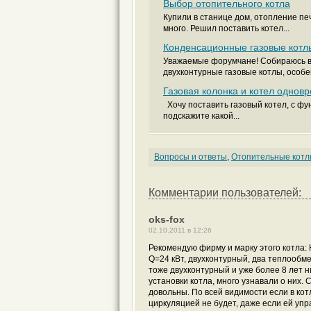
Выбор отопительного котла
Купили в станице дом, отопление печ
много. Решил поставить котел...
Конденсационные газовые котл
Уважаемые форумчане! Собираюсь в 
двухконтурные газовые котлы, особенн
Газовая колонка и котел однов
Хочу поставить газовый котел, с фун
подскажите какой...
Вопросы и ответы
,
Отопительные кот
Комментарии пользователей:
oks-fox
02.10.2011 в 12:26
Рекомендую фирму и марку этого котла: 
Q=24 кВт, двухконтурный, два теплообме
тоже двухконтурный и уже более 8 лет 
установки котла, много узнавали о них
довольны. По всей видимости если в кот
циркуляцией не будет, даже если ей уп