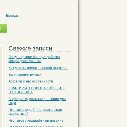
Бренды
Свежие записи
Ландшафтное благоустройство
загородного участка
Как делать ремонт в новой квартире
Баня своими руками
Асфальт и его особенности
КВАРТИРЫ В НОВОСТРОЙКЕ, ЧТО
НУЖНО ЗНАТЬ
Барбарис идеальное растение для
сада
Что такое судебно строительная
экспертиза?
Что такое ландшафтный дизайн?