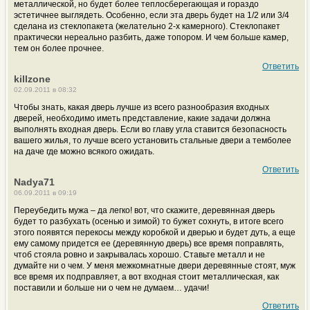
металлической, но будет более теплосберегающая и гораздо
эстетичнее выглядеть. Особенно, если эта дверь будет на 1/2 или 3/4
сделана из стеклопакета (желательно 2-х камерного). Стеклопакет
практически нереально разбить, даже топором. И чем больше камер,
тем он более прочнее.
Ответить
killzone
02.09.2011 в 08:32
Чтобы знать, какая дверь лучше из всего разнообразия входных
дверей, необходимо иметь представление, какие задачи должна
выполнять входная дверь. Если во главу угла ставится безопасность
вашего жилья, то лучше всего установить стальные двери а темболее
на даче где можно всякого ожидать.
Ответить
Nadya71
06.09.2011 в 09:19
Переубедить мужа – да легко! вот, что скажите, деревянная дверь
будет то разбухать (осенью и зимой) то бужет сохнуть, в итоге всего
этого появятся перекосы между коробкой и дверью и будет дуть, а еще
ему самому придется ее (деревянную дверь) все время поправлять,
чтоб стояла ровно и закрывалась хорошо. Ставьте металл и не
думайте ни о чем. У меня межкомнатные двери деревянные стоят, муж
все время их подправляет, а вот входная стоит металлическая, как
поставили и больше ни о чем не думаем… удачи!
Ответить