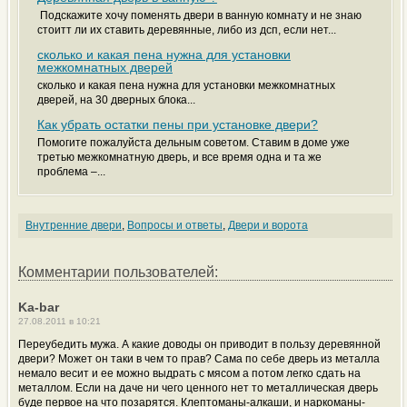
Подскажите хочу поменять двери в ванную комнату и не знаю
стоитт ли их ставить деревянные, либо из дсп, если нет...
сколько и какая пена нужна для установки
межкомнатных дверей
сколько и какая пена нужна для установки межкомнатных
дверей, на 30 дверных блока...
Как убрать остатки пены при установке двери?
Помогите пожалуйста дельным советом. Ставим в доме уже
третью межкомнатную дверь, и все время одна и та же
проблема –...
Внутренние двери
,
Вопросы и ответы
,
Двери и ворота
Комментарии пользователей:
Ka-bar
27.08.2011 в 10:21
Переубедить мужа. А какие доводы он приводит в пользу деревянной
двери? Может он таки в чем то прав? Сама по себе дверь из металла
немало весит и ее можно выдрать с мясом а потом легко сдать на
металлом. Если на даче ни чего ценного нет то металлическая дверь
буде первое на что позарятся. Клептоманы-алкаши, и наркоманы-