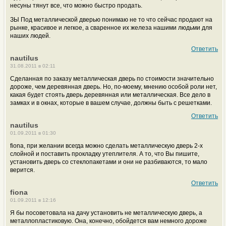
несуны тянут все, что можно быстро продать.
ЗЫ Под металлической дверью понимаю не то что сейчас продают на
рынке, красивое и легкое, а сваренное их железа нашими людьми для
наших людей.
Ответить
nautilus
31.08.2011 в 02:11
Сделанная по заказу металлическая дверь по стоимости значительно
дороже, чем деревянная дверь. Но, по-моему, мнению особой роли нет,
какая будет стоять дверь деревянная или металлическая. Все дело в
замках и в окнах, которые в вашем случае, должны быть с решетками.
Ответить
nautilus
01.09.2011 в 01:30
fiona, при желании всегда можно сделать металлическую дверь 2-х
слойной и поставить прокладку утеплителя. А то, что Вы пишите,
установить дверь со стеклопакетами и они не разбиваются, то мало
верится.
Ответить
fiona
01.09.2011 в 12:16
Я бы посоветовала на дачу установить не металлическую дверь, а
металлопластиковую. Она, конечно, обойдется вам немного дороже