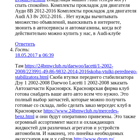
спать спокойно. Комплекты прокладок для двигателя
Ауди 8В 2012-2016 Комплекты прокладок для двигателя
Audi A3 8v 2012-2016. . Нет нужды вычитывать
множество объявлений, выискивать в интернете,
звонить в автосервисы и автомагазины, когда всё
действительно можно купить у нас, в Audi-клубе
Ответить
Гость
:
18.05.2017 в 06:39
Там
https://24bmwclub.ru/daewoo/lacetti/1-2002-
2008/223991-49-86-9832-2014-2016skoba-vtulki-perednego-
stabilizatora.html
Скоба втулки переднего стабилизатора
Дэу 1 2002-2008 Daewoo Lacetti 1 2002-2008 заказать
Автозапчасти Красноярск. Красноярская фирма клуб
готова снабдить ваше авто авто всем что нужно. Это
полный выбор запчастей, которые можно получить
готовые со склада, либо сделать заказ мерседес клуб в
Красноярске
https://www.24bmwclub.ru/mercedes-
benz.html
и они будут оперативно привезены. Это также
огромный ассортимент масел и охлаждающих
жидкостей для различных агрегатов и устройств
автомобиля. И наконец, это линейка необходимых
аксессуаров как и у сайтов
http://www.drom.ru/
,