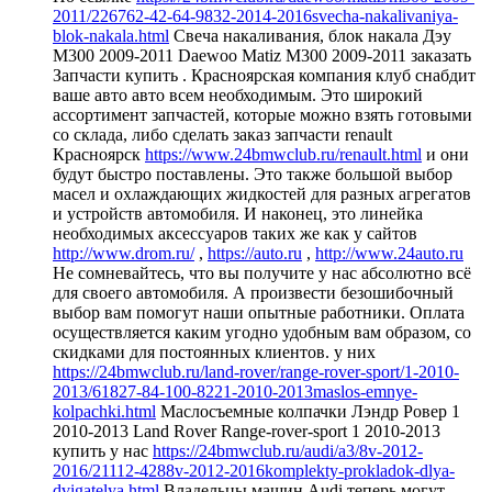
2011/226762-42-64-9832-2014-2016svecha-nakalivaniya-
blok-nakala.html
Свеча накаливания, блок накала Дэу
М300 2009-2011 Daewoo Matiz M300 2009-2011 заказать
Запчасти купить . Красноярская компания клуб снабдит
ваше авто авто всем необходимым. Это широкий
ассортимент запчастей, которые можно взять готовыми
со склада, либо сделать заказ запчасти renault
Красноярск
https://www.24bmwclub.ru/renault.html
и они
будут быстро поставлены. Это также большой выбор
масел и охлаждающих жидкостей для разных агрегатов
и устройств автомобиля. И наконец, это линейка
необходимых аксессуаров таких же как у сайтов
http://www.drom.ru/
,
https://auto.ru
,
http://www.24auto.ru
Не сомневайтесь, что вы получите у нас абсолютно всё
для своего автомобиля. А произвести безошибочный
выбор вам помогут наши опытные работники. Оплата
осуществляется каким угодно удобным вам образом, со
скидками для постоянных клиентов. у них
https://24bmwclub.ru/land-rover/range-rover-sport/1-2010-
2013/61827-84-100-8221-2010-2013maslos-emnye-
kolpachki.html
Маслосъемные колпачки Лэндр Ровер 1
2010-2013 Land Rover Range-rover-sport 1 2010-2013
купить у нас
https://24bmwclub.ru/audi/a3/8v-2012-
2016/21112-4288v-2012-2016komplekty-prokladok-dlya-
dvigatelya.html
Владельцы машин Audi теперь могут