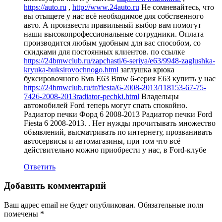
https://auto.ru
,
http://www.24auto.ru
Не сомневайтесь, что
вы отыщете у нас всё необходимое для собственного
авто. А произвести правильный выбор вам помогут
наши высокопрофессиональные сотрудники. Оплата
производится любым удобным для вас способом, со
скидками для постоянных клиентов. по ссылке
https://24bmwclub.ru/zapchasti/6-seriya/e63/9948-zaglushka-
kryuka-buksirovochnogo.html
заглушка крюка
буксировочного Бмв Е63 Bmw 6-серия E63 купить у нас
https://24bmwclub.ru/tr/fiesta/6-2008-2013/118153-67-75-
7426-2008-2013radiator-pechki.html
Владельцы
автомобилей Ford теперь могут спать спокойно.
Радиатор печки Форд 6 2008-2013 Радиатор печки Ford
Fiesta 6 2008-2013. . Нет нужды прочитывать множество
объявлений, высматривать по интернету, прозванивать
автосервисы и автомагазины, при том что всё
действительно можно приобрести у нас, в Ford-клубе
Ответить
Добавить комментарий
Ваш адрес email не будет опубликован.
Обязательные поля
помечены
*