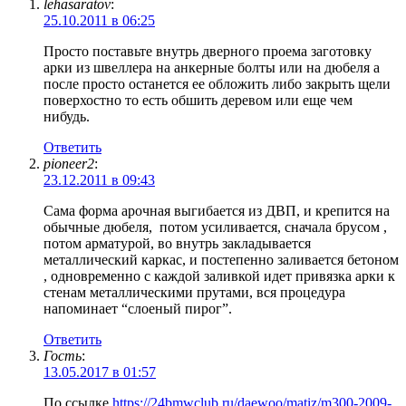
lehasaratov
:
25.10.2011 в 06:25
Просто поставьте внутрь дверного проема заготовку
арки из швеллера на анкерные болты или на дюбеля а
после просто останется ее обложить либо закрыть щели
поверхостно то есть обшить деревом или еще чем
нибудь.
Ответить
pioneer2
:
23.12.2011 в 09:43
Сама форма арочная выгибается из ДВП, и крепится на
обычные дюбеля, потом усиливается, сначала брусом ,
потом арматурой, во внутрь закладывается
металлический каркас, и постепенно заливается бетоном
, одновременно с каждой заливкой идет привязка арки к
стенам металлическими прутами, вся процедура
напоминает “слоеный пирог”.
Ответить
Гость
:
13.05.2017 в 01:57
По ссылке
https://24bmwclub.ru/daewoo/matiz/m300-2009-