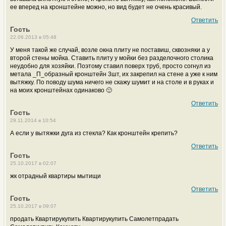
ее вперед на кронштейне можно, но вид будет не очень красивый.
Ответить
Гость
22.06.2013 в 05:48
У меня такой же случай, возле окна плиту не поставиш, сквозняки а у
второй стены мойка. Ставить плиту у мойки без разделочного столика
неудобно для хозяйки. Поэтому ставил поверх труб, просто согнул из
метала _П_образный кронштейн 3шт, их закрепил на стене а уже к ним
вытяжку. По поводу шума ничего не скажу шумит и на столе и в руках и
на моих кронштейнах одинаково 🙂
Ответить
Гость
29.11.2014 в 10:54
А если у вытяжки дуга из стекла? Как кронштейн крепить?
Ответить
Гость
25.10.2017 в 02:07
жк отрадный квартиры мытищи
Ответить
Гость
25.10.2017 в 09:07
продать Квартирукупить Квартирукупить Самолетпрадать