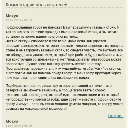
Комментарии пользователей:
Mozya
13.07.2009 в 08:04
Гофрированная труба не поможет Вам передвинуть газовый стояк. Я
так понял, что на стене проходит именно газовый стояк, и Вы хотите
установить прямо напротив стояка вытяжку.
Честно скажу – слабовато в это верю, даже если Вам удастся
соорудить конструкцию. которая позволит жестко закрепить вытяжку на
стене и не затронуть газовый стояк, то следует учесть, что вытяжка все
же оборудована двигателем, который при работе будет вибрировать и
вся конструкция со временем начнет “подзуживать” или вообще может
оборваться. Лучше всего вятяжку крепить жестко на стену!
Постарайтесь передвинуть плиту куда-нибудь, чтобы “уйти” от стояка,
а вот потом Вам на помощь придет гофр. У меня гофр проходит через
пол-комнаты, но он спрятан за шкафом и не виден.
Подбирается гофр по диаметру отверстия, вашей вытяжки – это
отверстие вы можете замерить, а проще всего взять с собою
пластиковый переходник, который идет в комплектации и на который
непосредственно крепится гофр. Еще совет – вместе с гофрой берите
сразу и хомут – если вытяжка мощная (у меня мощная), то гофру может
срывать на максимальной мощности!
Ответить
Mozya
13.07.2009 в 08:09