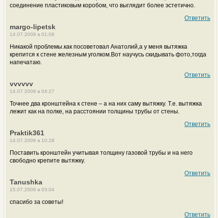
соединение пластиковым коробом, что выглядит более эстетично.
Ответить
margo-lipetsk
14.07.2009 в 01:06
Никакой проблемы.как посоветовал Анатолий,а у меня вытяжка
крепится к стене железным уголком.Вот научусь скидывать фото,тогда
напечатаю.
Ответить
vvvvvv
14.07.2009 в 04:27
Точнее два кронштейна к стене – а на них саму вытяжку. Т.е. вытяжка
лежит как на полке, на расстоянии толщины трубы от стены.
Ответить
Praktik361
14.07.2009 в 10:28
Поставить кронштейн учитывая толщину газовой трубы и на него
свободно крепите вытяжку.
Ответить
Tanushka
15.07.2009 в 03:04
спасибо за советы!
Ответить