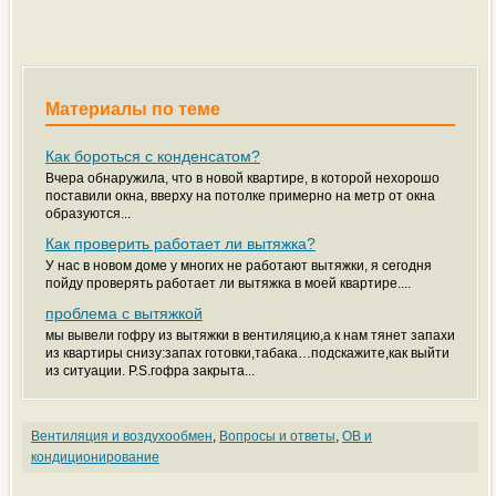
Материалы по теме
Как бороться с конденсатом?
Вчера обнаружила, что в новой квартире, в которой нехорошо
поставили окна, вверху на потолке примерно на метр от окна
образуются...
Как проверить работает ли вытяжка?
У нас в новом доме у многих не работают вытяжки, я сегодня
пойду проверять работает ли вытяжка в моей квартире....
проблема с вытяжкой
мы вывели гофру из вытяжки в вентиляцию,а к нам тянет запахи
из квартиры снизу:запах готовки,табака…подскажите,как выйти
из ситуации. P.S.гофра закрыта...
Вентиляция и воздухообмен
,
Вопросы и ответы
,
ОВ и
кондиционирование