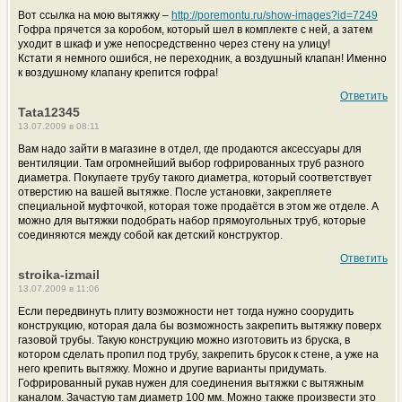
Вот ссылка на мою вытяжку –
http://poremontu.ru/show-images?id=7249
Гофра прячется за коробом, который шел в комплекте с ней, а затем
уходит в шкаф и уже непосредственно через стену на улицу!
Кстати я немного ошибся, не переходник, а воздушный клапан! Именно
к воздушному клапану крепится гофра!
Ответить
Tata12345
13.07.2009 в 08:11
Вам надо зайти в магазине в отдел, где продаются аксессуары для
вентиляции. Там огромнейший выбор гофрированных труб разного
диаметра. Покупаете трубу такого диаметра, который соответствует
отверстию на вашей вытяжке. После установки, закрепляете
специальной муфточкой, которая тоже продаётся в этом же отделе. А
можно для вытяжки подобрать набор прямоугольных труб, которые
соединяются между собой как детский конструктор.
Ответить
stroika-izmail
13.07.2009 в 11:06
Если передвинуть плиту возможности нет тогда нужно соорудить
конструкцию, которая дала бы возможность закрепить вытяжку поверх
газовой трубы. Такую конструкцию можно изготовить из бруска, в
котором сделать пропил под трубу, закрепить брусок к стене, а уже на
него крепить вытяжку. Можно и другие варианты придумать.
Гофрированный рукав нужен для соединения вытяжки с вытяжным
каналом. Зачастую там диаметр 100 мм. Можно также произвести это