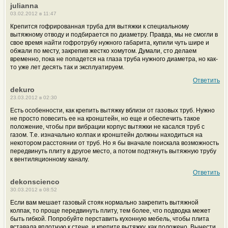
julianna
03.02.2012 в 11:47
Крепится гофрированная труба для вытяжки к специальному
вытяжному отводу и подбирается по диаметру. Правда, мы не смогли в
свое время найти гофротрубу нужного габарита, купили чуть шире и
обжали по месту, закрепив жестко хомутом. Думали, сто делаем
временно, пока не попадется на глаза труба нужного диаметра, но как-
то уже лет десять так и эксплуатируем.
Ответить
dekuro
23.03.2012 в 02:30
Есть особенности, как крепить вытяжку вблизи от газовых труб. Нужно
не просто повесить ее на кронштейн, но еще и обеспечить такое
положение, чтобы при вибрации корпус вытяжки не касался труб с
газом. Т.е. изначально колпак и кронштейн должны находиться на
некотором расстоянии от труб. Но я бы вначале поискала возможность
передвинуть плиту в другое место, а потом подтянуть вытяжную трубу
к вентиляционному каналу.
Ответить
dekonscienco
30.03.2012 в 08:52
Если вам мешает газовый стояк нормально закрепить вытяжной
колпак, то проще передвинуть плиту, тем более, что подводка межет
быть гибкой. Попробуйте перставить кухонную мебель, чтобы плита
вставала вплотную к стене, и крепите вытяжку, как положено. Вынести