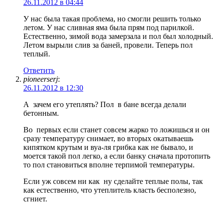
26.11.2012 в 04:44
У нас была такая проблема, но смогли решить только
летом. У нас сливная яма была прям под парилкой.
Естественно, зимой вода замерзала и пол был холодный.
Летом вырыли слив за баней, провели. Теперь пол
теплый.
Ответить
pioneerserj
:
26.11.2012 в 12:30
А
зачем его утеплять? Пол
в бане всегда делали
бетонным.
Во
первых если станет совсем жарко то ложишься и он
сразу температуру снимает, во вторых окатываешь
кипятком крутым и вуа-ля грибка как не бывало, и
моется такой пол легко, а если банку сначала протопить
то пол становиться вполне терпимой температуры.
Если уж совсем ни как
ну сделайте теплые полы, так
как естественно, что утеплитель класть бесполезно,
сгниет.