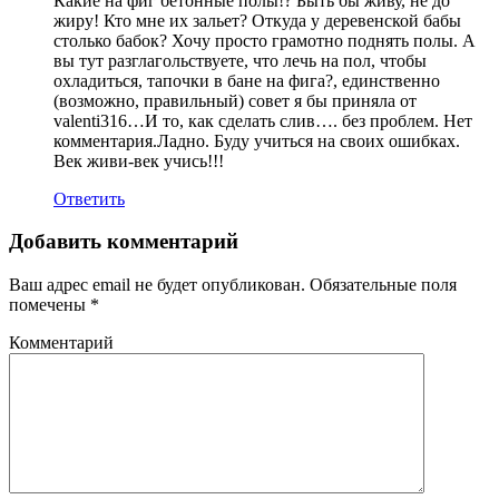
Какие на фиг бетонные полы!? Быть бы живу, не до
жиру! Кто мне их зальет? Откуда у деревенской бабы
столько бабок? Хочу просто грамотно поднять полы. А
вы тут разглагольствуете, что лечь на пол, чтобы
охладиться, тапочки в бане на фига?, единственно
(возможно, правильный) совет я бы приняла от
valenti316…И то, как сделать слив…. без проблем. Нет
комментария.Ладно. Буду учиться на своих ошибках.
Век живи-век учись!!!
Ответить
Добавить комментарий
Ваш адрес email не будет опубликован.
Обязательные поля
помечены
*
Комментарий