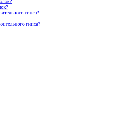
олок?
лок?
оительного гипса?
роительного гипса?