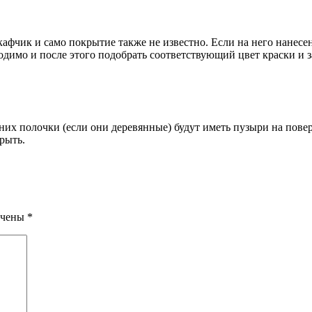
кафчик и само покрытие также не известно. Если на него нанесен
одимо и после этого подобрать соответствующий цвет краски и з
а них полочки (если они деревянные) будут иметь пузыри на пове
рыть.
ечены
*